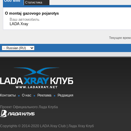
Обо мне
Статистика
О montaj gazovogo pojarotys
Ваш автомобиль
LADA Xray
Текущее врем
Контакты
О нас
Реклама
Редакция
Проект Официального Лада Клуба
Copyrights © 2014-2020 LADA Xray Club | Лада Xray Клуб