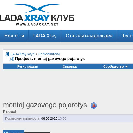
Новости
LADA Xray
Отзывы владельцев
Тест
LADA Xray Клуб
>
Пользователи
Профиль montaj gazovogo pojarotys
Регистрация
Справка
Сообщество
montaj gazovogo pojarotys
Banned
Последняя активность:
06.03.2026
13:38