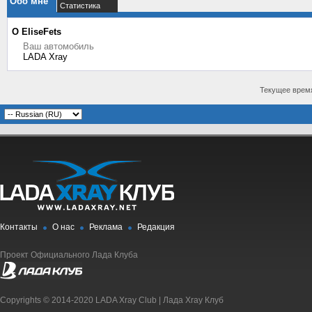
Обо мне
Статистика
О EliseFets
Ваш автомобиль
LADA Xray
Текущее врем
Контакты
О нас
Реклама
Редакция
Проект Официального Лада Клуба
Copyrights © 2014-2020 LADA Xray Club | Лада Xray Клуб