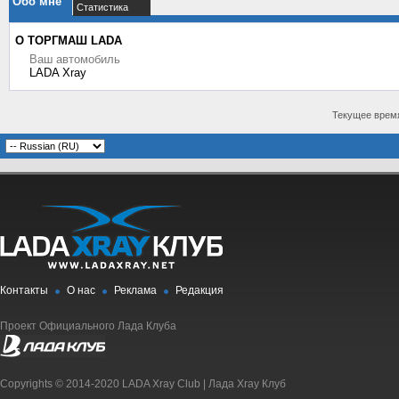
Обо мне
Статистика
О ТОРГМАШ LADA
Ваш автомобиль
LADA Xray
Текущее врем
Контакты
О нас
Реклама
Редакция
Проект Официального Лада Клуба
Copyrights © 2014-2020 LADA Xray Club | Лада Xray Клуб