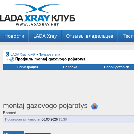
Новости
LADA Xray
Отзывы владельцев
Тест
LADA Xray Клуб
>
Пользователи
Профиль montaj gazovogo pojarotys
Регистрация
Справка
Сообщество
montaj gazovogo pojarotys
Banned
Последняя активность:
06.03.2026
13:38