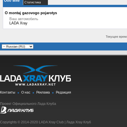
Обо мне
Статистика
О montaj gazovogo pojarotys
Ваш автомобиль
LADA Xray
Текущее врем
Контакты
О нас
Реклама
Редакция
Проект Официального Лада Клуба
Copyrights © 2014-2020 LADA Xray Club | Лада Xray Клуб