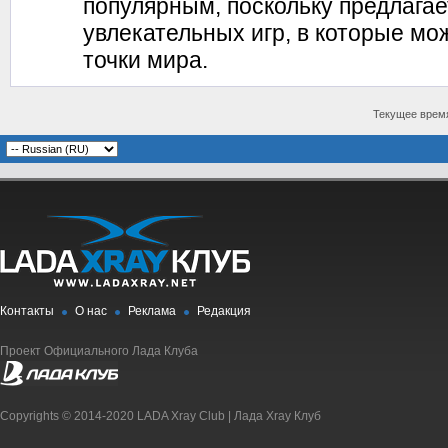
популярным, поскольку предлага
увлекательных игр, в которые мо
точки мира.
Текущее врем
Контакты
О нас
Реклама
Редакция
Проект Официального Лада Клуба
Copyrights © 2014-2020 LADA Xray Club | Лада Xray Клуб