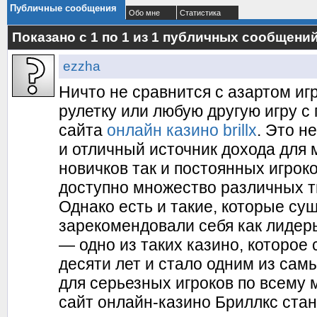
Публичные сообщения
Обо мне
Статистика
Показано с 1 по
1
из
1
публичных сообщени
ezzha
Ничто не сравнится с азартом иг
рулетку или любую другую игру 
сайта
онлайн казино brillx
. Это н
и отличный источник дохода для м
новичков так и постоянных игрок
доступно множество различных ти
Однако есть и такие, которые су
зарекомендовали себя как лидеры 
— одно из таких казино, которое
десяти лет и стало одним из сам
для серьезных игроков по всему
сайт онлайн-казино Бриллкс стан