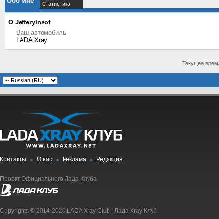
Обо мне
Статистика
О JefferyInsof
Ваш автомобиль
LADA Xray
Текущее врем
Контакты
О нас
Реклама
Редакция
Проект Официального Лада Клуба
Copyrights © 2014-2020 LADA Xray Club | Лада Xray Клуб