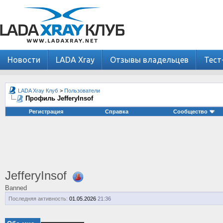
Новости
LADA Xray
Отзывы владельцев
Тест
LADA Xray Клуб
>
Пользователи
Профиль JefferyInsof
Регистрация
Справка
Сообщество
JefferyInsof
Banned
Последняя активность:
01.05.2026
21:36