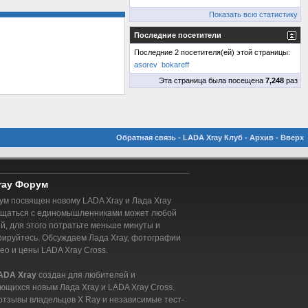
Показать всю статистику
Последние посетители
Последние 2 посетителя(ей) этой страницы:
asorev
bokareff
Эта страница была посещена
7,248
раз
Обратная связь
-
LADA Xray Клуб
-
Архив
-
Вверх
ray Форум
м посвящен новому LADA Xray и Лада Xray
бщаться с единомышленниками может любой
, для этого потратьте меньше минуты и
рируйтесь. Обсуждаем Лада Xray, фотографии
део и цены LADA Xray Cross.
ADA Xray
создан для любителей и
ющихся новым Лада Xray и LADA Xray Cross.
отзывы владельцев X Ray и независимые тест-