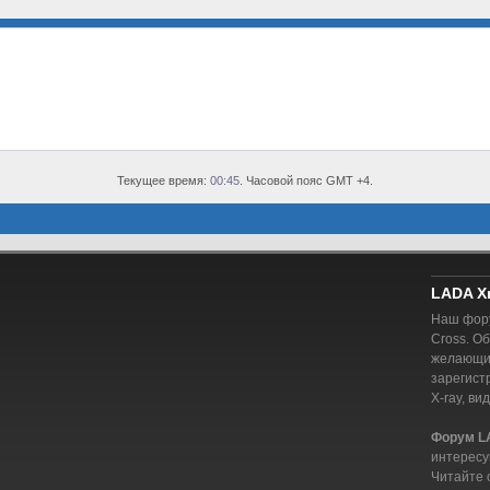
Текущее время:
00:45
. Часовой пояс GMT +4.
LADA X
Наш фору
Cross. О
желающий
зарегист
X-ray, ви
Форум L
интересу
Читайте 