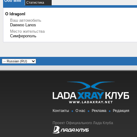
Обо мне
Статистика
О ldragonl
Ваш автомобиль
Daewoo Lanos
Место жительства
Симферополь
Контакты
О нас
Реклама
Редакция
Проект Официального Лада Клуба