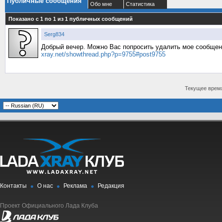
Публичные сообщения
Обо мне
Статистика
Показано с 1 по
1
из
1
публичных сообщений
Serg834
Добрый вечер. Можно Вас попросить удалить мое сообще
xray.net/showthread.php?p=9755#post9755
Текущее врем
Контакты
О нас
Реклама
Редакция
Проект Официального Лада Клуба