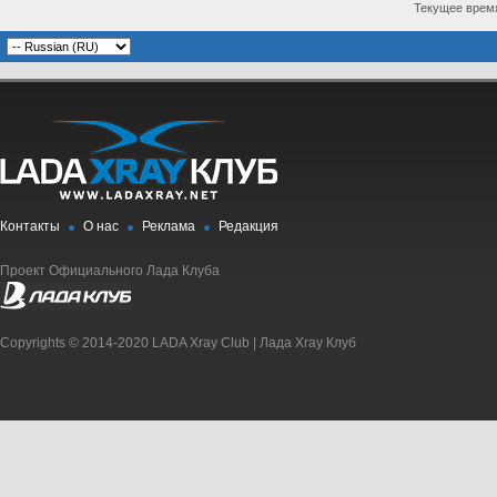
Текущее врем
Контакты
О нас
Реклама
Редакция
Проект Официального Лада Клуба
Copyrights © 2014-2020 LADA Xray Club | Лада Xray Клуб