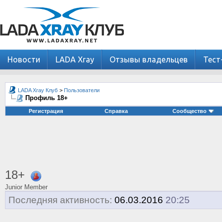
Новости
LADA Xray
Отзывы владельцев
Тест
LADA Xray Клуб
>
Пользователи
Профиль 18+
Регистрация
Справка
Сообщество
18+
Junior Member
Последняя активность:
06.03.2016
20:25