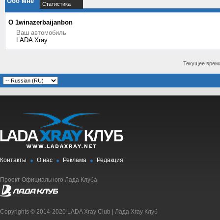
Обо мне
Статистика
О 1winazerbaijanbon
Ваш автомобиль
LADA Xray
Текущее врем
Контакты
О нас
Реклама
Редакция
Проект Официального Лада Клуба
Copyrights © 2014-2020 LADA Xray Club | Лада Xray Клуб