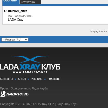
Обо мне
Статистика
О 100cuci_ekka
Ваш автомобиль
LADA Xray
Текущее врем
Контакты
О нас
Реклама
Редакция
Проект Официального Лада Клуба
Copyrights © 2014-2020 LADA Xray Club | Лада Xray Клуб