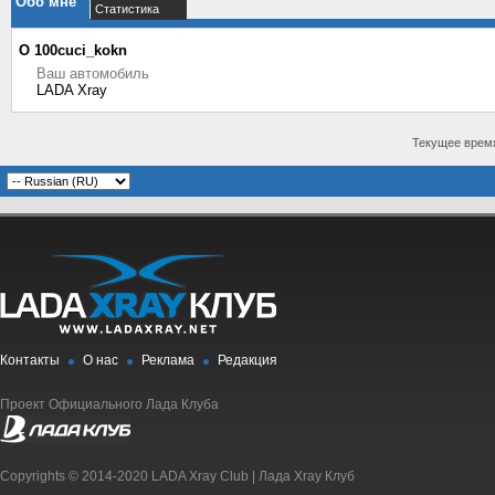
Обо мне
Статистика
О 100cuci_kokn
Ваш автомобиль
LADA Xray
Текущее врем
Контакты
О нас
Реклама
Редакция
Проект Официального Лада Клуба
Copyrights © 2014-2020 LADA Xray Club | Лада Xray Клуб