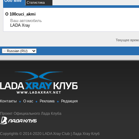
Обо мне
Статистика
О 100cuci_akmi
Ваш автомобиль
LADA Xray
Текущее врем
Контакты
О нас
Реклама
Редакция
Проект Официального Лада Клуба
Copyrights © 2014-2020 LADA Xray Club | Лада Xray Клуб