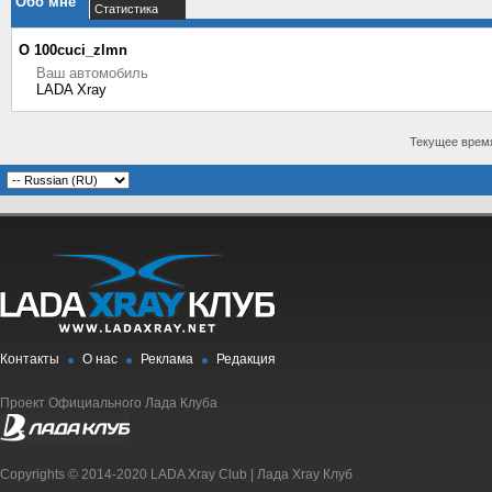
Обо мне
Статистика
О 100cuci_zlmn
Ваш автомобиль
LADA Xray
Текущее врем
Контакты
О нас
Реклама
Редакция
Проект Официального Лада Клуба
Copyrights © 2014-2020 LADA Xray Club | Лада Xray Клуб