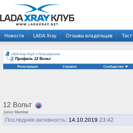
Новости
LADA Xray
Отзывы владельцев
Тест
LADA Xray Клуб
>
Пользователи
Профиль 12 Вольт
Регистрация
Справка
Сообщество
12 Вольт
Junior Member
Последняя активность:
14.10.2019
23:42