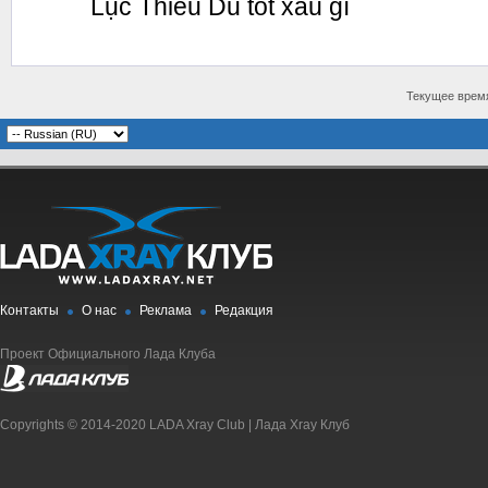
Lục Thiếu Du tốt xấu gì
Текущее врем
Контакты
О нас
Реклама
Редакция
Проект Официального Лада Клуба
Copyrights © 2014-2020 LADA Xray Club | Лада Xray Клуб