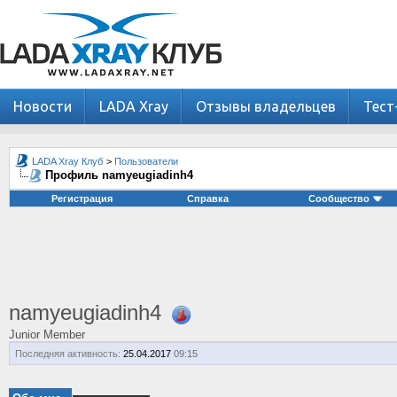
Новости
LADA Xray
Отзывы владельцев
Тест
LADA Xray Клуб
>
Пользователи
Профиль namyeugiadinh4
Регистрация
Справка
Сообщество
namyeugiadinh4
Junior Member
Последняя активность:
25.04.2017
09:15