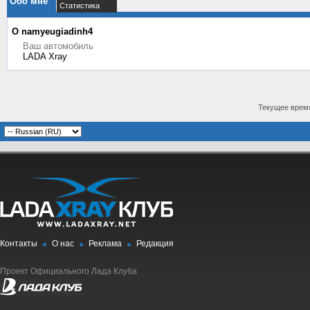
Обо мне
Статистика
О namyeugiadinh4
Ваш автомобиль
LADA Xray
Текущее врем
Контакты
О нас
Реклама
Редакция
Проект Официального Лада Клуба