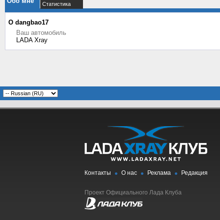
Обо мне
Статистика
О dangbao17
Ваш автомобиль
LADA Xray
Контакты
О нас
Реклама
Редакция
Проект Официального Лада Клуба