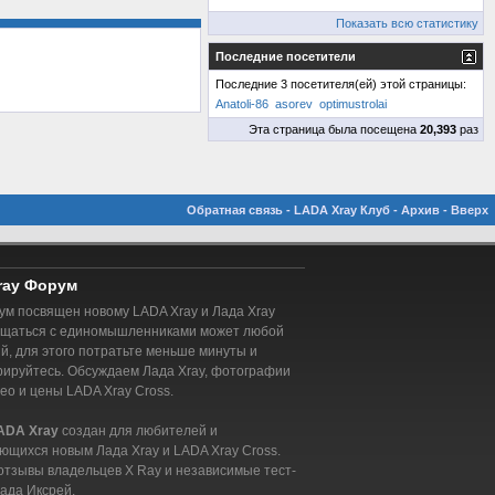
Показать всю статистику
Последние посетители
Последние 3 посетителя(ей) этой страницы:
Anatoli-86
asorev
optimustrolai
Эта страница была посещена
20,393
раз
Обратная связь
-
LADA Xray Клуб
-
Архив
-
Вверх
ray Форум
м посвящен новому LADA Xray и Лада Xray
бщаться с единомышленниками может любой
, для этого потратьте меньше минуты и
рируйтесь. Обсуждаем Лада Xray, фотографии
део и цены LADA Xray Cross.
ADA Xray
создан для любителей и
ющихся новым Лада Xray и LADA Xray Cross.
отзывы владельцев X Ray и независимые тест-
ада Иксрей.