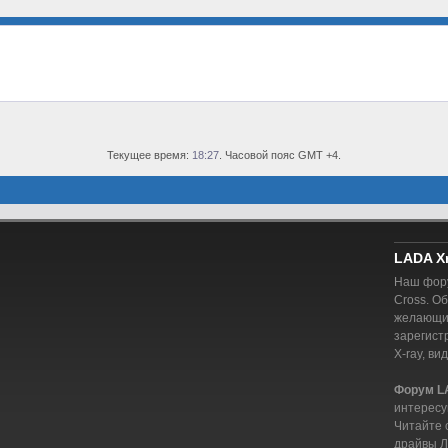
Текущее время:
18:27
. Часовой пояс GMT +4.
LADA X
Наш фору
Cross. О
желающий
зарегист
X-ray, ви
Форум L
интересу
Читайте 
драйвы Л