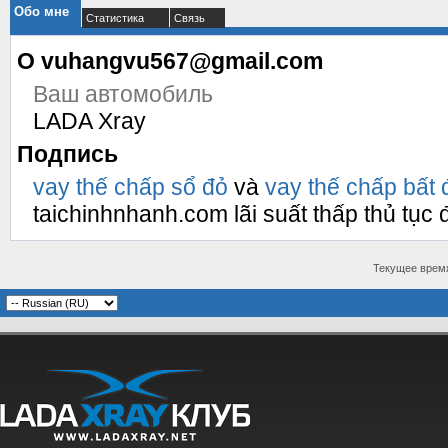
Обо мне
Статистика
Связь
О vuhangvu567@gmail.com
Ваш автомобиль
LADA Xray
Подпись
vay thế chấp sổ đỏ
và
vay thế chấp bất
taichinhnhanh.com lãi suất thấp thủ tục 
Текущее врем