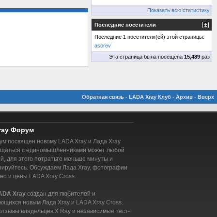
Показать всю статистику
Последние посетители
Последние 1 посетителя(ей) этой страницы:
asorev
Эта страница была посещена
15,489
раз
Обратная связь
-
LADA Xray Клуб
-
Архив
-
Вверх
ray Форум
м посвящен новому LADA Xray и Лада Xray
бщаться с единомышленниками может любой
, для этого потратьте меньше минуты и
рируйтесь. Обсуждаем Лада Xray, фотографии
део и цены LADA Xray Cross.
ADA Xray
создан для любителей и
ющихся новым Лада Xray и LADA Xray Cross.
отзывы владельцев X Ray и независимые тест-