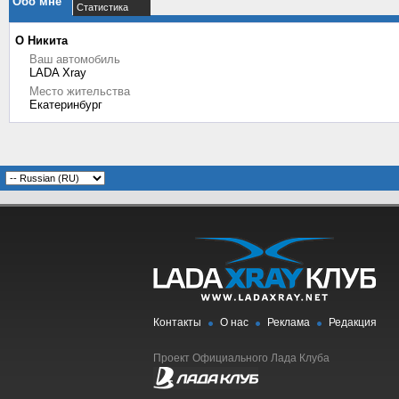
Обо мне
Статистика
О Никита
Ваш автомобиль
LADA Xray
Место жительства
Екатеринбург
Контакты
О нас
Реклама
Редакция
Проект Официального Лада Клуба