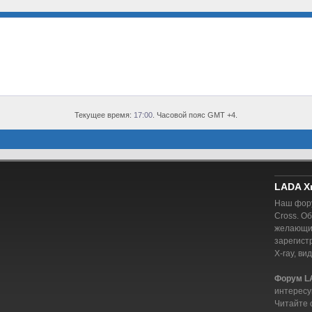
Текущее время:
17:00
. Часовой пояс GMT +4.
LADA X
Наш фору
Cross. О
желающий
зарегист
X-ray, ви
Форум L
интересу
Читайте 