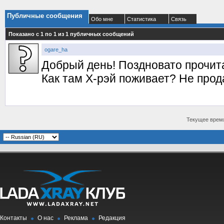
Публичные сообщения
Обо мне
Статистика
Связь
Показано с 1 по
1
из
1
публичных сообщений
ogare_ha
Добрый день! Поздновато прочит
Как там Х-рэй поживает? Не про
Текущее врем
Контакты
О нас
Реклама
Редакция