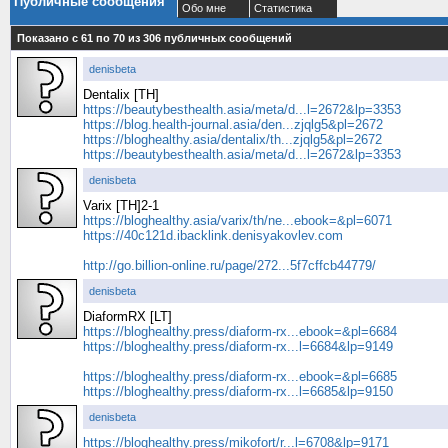
Публичные сообщения
Обо мне
Статистика
Показано с 61 по
70
из
306
публичных сообщений
denisbeta
Dentalix [TH]
https://beautybesthealth.asia/meta/d...l=2672&lp=3353
https://blog.health-journal.asia/den...zjqlg5&pl=2672
https://bloghealthy.asia/dentalix/th...zjqlg5&pl=2672
https://beautybesthealth.asia/meta/d...l=2672&lp=3353
denisbeta
Varix [TH]2-1
https://bloghealthy.asia/varix/th/ne...ebook=&pl=6071
https://40c121d.ibacklink.denisyakovlev.com
http://go.billion-online.ru/page/272...5f7cffcb44779/
denisbeta
DiaformRX [LT]
https://bloghealthy.press/diaform-rx...ebook=&pl=6684
https://bloghealthy.press/diaform-rx...l=6684&lp=9149
https://bloghealthy.press/diaform-rx...ebook=&pl=6685
https://bloghealthy.press/diaform-rx...l=6685&lp=9150
denisbeta
https://bloghealthy.press/mikofort/r...l=6708&lp=9171