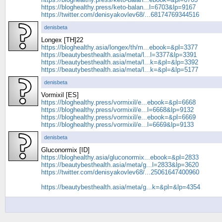
https://bloghealthy.press/keto-balan...l=6703&lp=9167
https://twitter.com/denisyakovlev68/...68174769344516
denisbeta
Longex [TH]22
https://bloghealthy.asia/longex/th/m...ebook=&pl=3377
https://beautybesthealth.asia/meta/l...l=3377&lp=3391
https://beautybesthealth.asia/meta/l...k=&pl=&lp=3392
https://beautybesthealth.asia/meta/l...k=&pl=&lp=5177
denisbeta
Vormixil [ES]
https://bloghealthy.press/vormixil/e...ebook=&pl=6668
https://bloghealthy.press/vormixil/e...l=6668&lp=9132
https://bloghealthy.press/vormixil/e...ebook=&pl=6669
https://bloghealthy.press/vormixil/e...l=6669&lp=9133
denisbeta
Gluconormix [ID]
https://bloghealthy.asia/gluconormix...ebook=&pl=2833
https://beautybesthealth.asia/meta/g...l=2833&lp=3620
https://twitter.com/denisyakovlev68/...25061647400960
https://beautybesthealth.asia/meta/g...k=&pl=&lp=4354