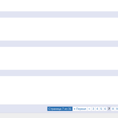
Страница 7 из 31
«
Первая
<
3
4
5
6
7
8
9