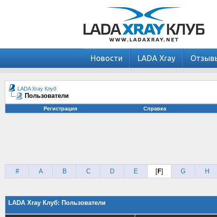
Новости
LADA Xray
Отзыв
LADA Xray Клуб
Пользователи
Регистрация
Справка
#
A
B
C
D
E
[
F
]
G
H
LADA Xray Клуб: Пользователи