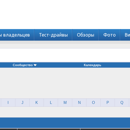
ы владельцев
Тест-драйвы
Обзоры
Фото
В
Сообщество
Календарь
I
J
K
L
M
N
O
P
Q