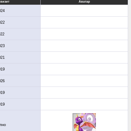
визит
Аватар
024
022
022
023
021
019
026
019
019
пно