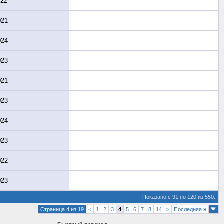
022
021
024
023
021
023
024
023
022
023
Показано с 91 по 120 из 550.
Страница 4 из 19
<
1
2
3
4
5
6
7
8
14
>
Последняя
»