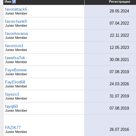
Имя
Регистрация
favorattack6
28.05.2024
Junior Member
favorchunk8
07.04.2022
Junior Member
favoritovama
22.11.2022
Junior Member
favorsize1
12.05.2023
Junior Member
fawefsaTok
30.08.2021
Junior Member
FayeBoniwe
07.08.2019
Junior Member
FayElrod68
24.03.2026
Junior Member
fayezx3
31.07.2019
Junior Member
fayql60
07.08.2019
Junior Member
FAZIK77
26.07.2016
Junior Member