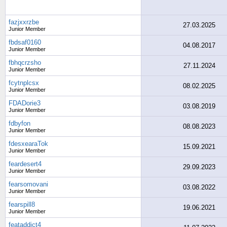
fazjxxrzbe
27.03.2025
Junior Member
fbdsaf0160
04.08.2017
Junior Member
fbhqcrzsho
27.11.2024
Junior Member
fcytnplcsx
08.02.2025
Junior Member
FDADorie3
03.08.2019
Junior Member
fdbyfon
08.08.2023
Junior Member
fdesxearaTok
15.09.2021
Junior Member
feardesert4
29.09.2023
Junior Member
fearsomovani
03.08.2022
Junior Member
fearspill8
19.06.2021
Junior Member
feataddict4