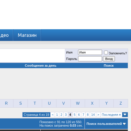
идео
Магазин
Имя
Запомнить?
Пароль
Сообщения за день
Поиск
R
S
T
U
V
W
X
Y
Z
Страница 4 из 19
<
1
2
3
4
5
6
7
8
14
>
Последняя
»
Показано с 91 по 120 из 550.
Поиск пользователей
На поиск затрачено
0.03
сек.