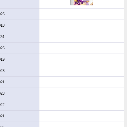
025
018
024
025
019
023
021
023
022
021