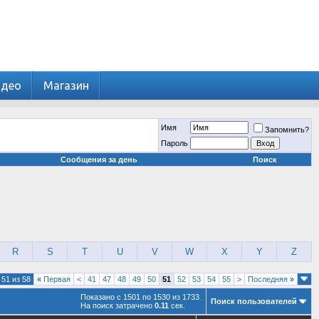
идео
Магазин
Имя
Запомнить?
Пароль
Сообщения за день
Поиск
R
S
T
U
V
W
X
Y
Z
51 из 58
«
Первая
<
41
47
48
49
50
51
52
53
54
55
>
Последняя
»
Показано с 1501 по 1530 из 1733.
Поиск пользователей
На поиск затрачено
0.11
сек.