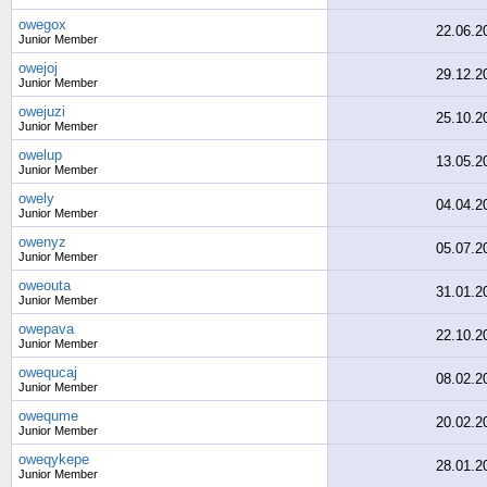
owegox
22.06.2
Junior Member
owejoj
29.12.2
Junior Member
owejuzi
25.10.2
Junior Member
owelup
13.05.2
Junior Member
owely
04.04.2
Junior Member
owenyz
05.07.2
Junior Member
oweouta
31.01.2
Junior Member
owepava
22.10.2
Junior Member
owequcaj
08.02.2
Junior Member
owequme
20.02.2
Junior Member
oweqykepe
28.01.2
Junior Member