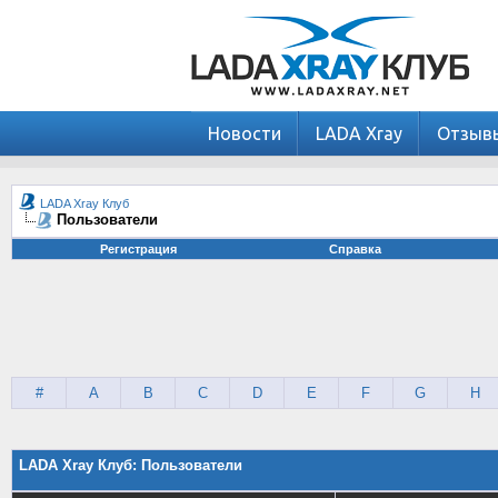
Новости
LADA Xray
Отзыв
LADA Xray Клуб
Пользователи
Регистрация
Справка
#
A
B
C
D
E
F
G
H
LADA Xray Клуб: Пользователи