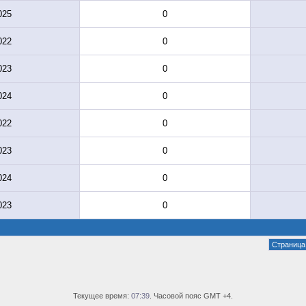
025
0
022
0
023
0
024
0
022
0
023
0
024
0
023
0
Страница 
Текущее время:
07:39
. Часовой пояс GMT +4.