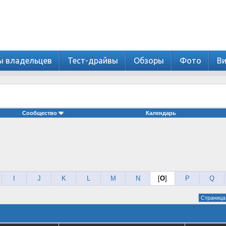
ы владельцев
Тест-драйвы
Обзоры
Фото
В
Сообщество
Календарь
I
J
K
L
M
N
[
O
]
P
Q
Страница 