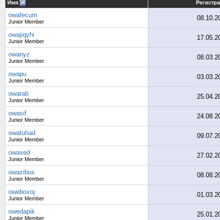
Имя
Регистр
owafecum
08.10.2
Junior Member
owajiqyhi
17.05.2
Junior Member
owanyz
08.03.2
Junior Member
owapu
03.03.2
Junior Member
owarab
25.04.2
Junior Member
owasif
24.08.2
Junior Member
owatuhad
09.07.2
Junior Member
owaved
27.02.2
Junior Member
owazibus
08.08.2
Junior Member
oweboxoj
01.03.2
Junior Member
owedapik
25.01.2
Junior Member