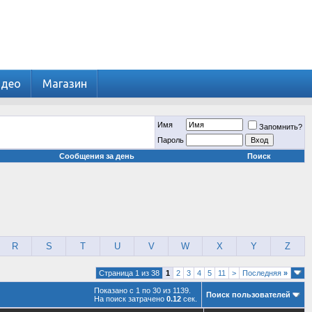
идео
Магазин
Имя
Запомнить?
Пароль
Сообщения за день
Поиск
R
S
T
U
V
W
X
Y
Z
Страница 1 из 38
1
2
3
4
5
11
>
Последняя
»
Показано с 1 по 30 из 1139.
Поиск пользователей
На поиск затрачено
0.12
сек.