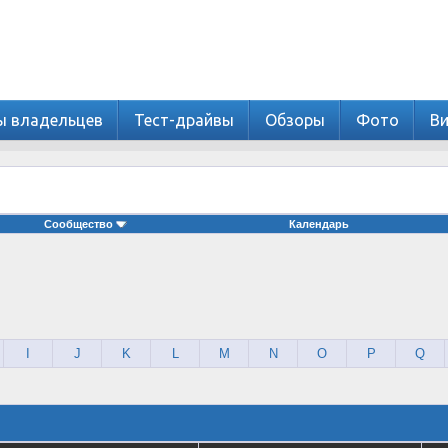
ы владельцев
Тест-драйвы
Обзоры
Фото
В
Сообщество
Календарь
I
J
K
L
M
N
O
P
Q