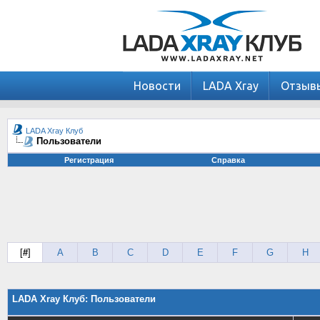
Новости
LADA Xray
Отзыв
LADA Xray Клуб
Пользователи
Регистрация
Справка
[
#
]
A
B
C
D
E
F
G
H
LADA Xray Клуб: Пользователи