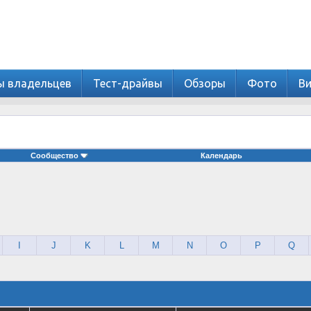
ы владельцев
Тест-драйвы
Обзоры
Фото
В
Сообщество
Календарь
I
J
K
L
M
N
O
P
Q