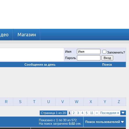
идео
Магазин
Имя
Запомнить?
Пароль
Сообщения за день
Поиск
R
S
T
U
V
W
X
Y
Z
Страница 1 из 20
1
2
3
4
5
11
>
Последняя
»
Показано с 1 по 30 из 572.
Поиск пользователей
На поиск затрачено
0.02
сек.