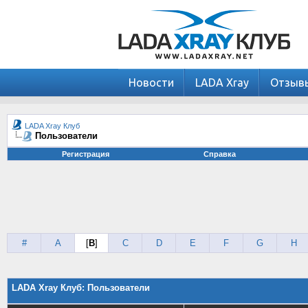
Новости
LADA Xray
Отзыв
LADA Xray Клуб
Пользователи
Регистрация
Справка
#
A
[
B
]
C
D
E
F
G
H
LADA Xray Клуб: Пользователи