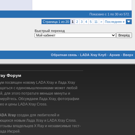
Показано с 1 по 30 из 572.
Страница 1 из 20
1
2
3
4
5
11
>
Последняя
»
Быстрый переход
Обратная связь
-
LADA Xray Клуб
-
Архив
-
Вверх
ray Форум
м посвящен новому LADA Xray и Лада Xray
бщаться с единомышленниками может любой
, для этого потратьте меньше минуты и
рируйтесь. Обсуждаем Лада Xray, фотографии
део и цены LADA Xray Cross.
ADA Xray
создан для любителей и
ющихся новым Лада Xray и LADA Xray Cross.
отзывы владельцев X Ray и независимые тест-
ада Иксрей.