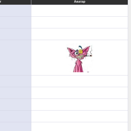
т
Аватар