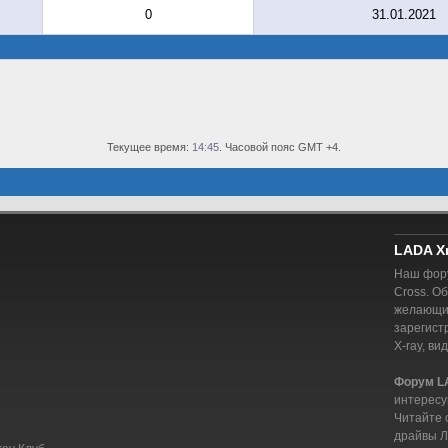
0
31.01.2021
Текущее время:
14:45
. Часовой пояс GMT +4.
LADA X
Наш фору
Cross. О
желающий
зарегист
X-ray, ви
Форум L
интересу
Читайте 
драйвы Л