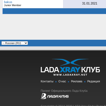
bakus
31.01.2021
Junior Member
Контакты
О нас
Реклама
Редакция
Проект Официального Лада Клуба