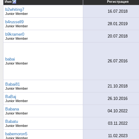
Имя
Регистрация
b2whiting7
16.07.2018
Junior Member
b4russell9
28.01.2019
Junior Member
b9kramer0
20.07.2018
Junior Member
babai
26.07.2016
Junior Member
Babai81
21.10.2018
Junior Member
BaBaj
26.10.2016
Junior Member
Babana
04.10.2022
Junior Member
Babatu
03.11.2022
Junior Member
babemoron5
11.02.2023
Junior Member