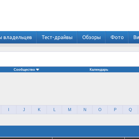
ы владельцев
Тест-драйвы
Обзоры
Фото
В
Сообщество
Календарь
I
J
K
L
M
N
O
P
Q