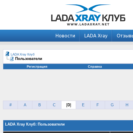
Новости
LADA Xray
Отзыв
LADA Xray Клуб
Пользователи
Регистрация
Справка
#
A
B
C
[
D
]
E
F
G
H
LADA Xray Клуб: Пользователи