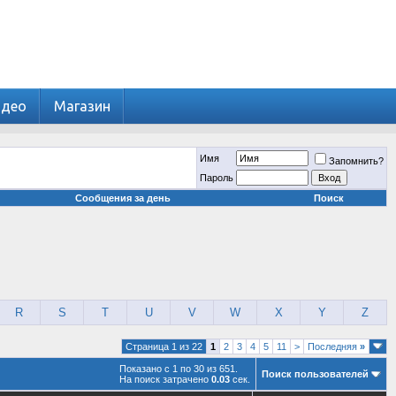
идео
Магазин
Имя
Запомнить?
Пароль
Сообщения за день
Поиск
R
S
T
U
V
W
X
Y
Z
Страница 1 из 22
1
2
3
4
5
11
>
Последняя
»
Показано с 1 по 30 из 651.
Поиск пользователей
На поиск затрачено
0.03
сек.