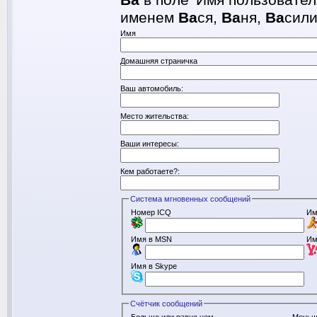
Ва
в поле 'Имя пользовател
именем
Ва
ся,
Ва
ня,
Ва
сил
Имя
Домашняя страничка
Ваш автомобиль:
Место жительства:
Ваши интересы:
Кем работаете?:
Система мгновенных сообщений
Номер ICQ
Им
Имя в MSN
Им
Имя в Skype
Счётчик сообщений
Больше или равно чем
Меньш