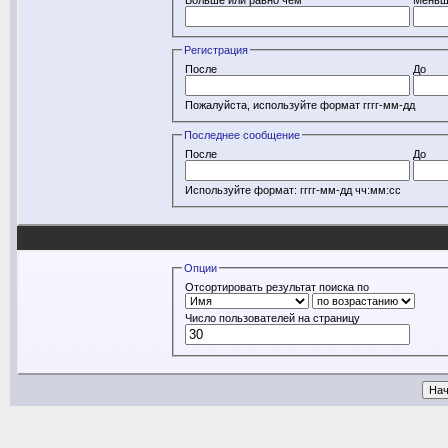
Регистрация
После
До
Пожалуйста, используйте формат гггг-мм-дд
Последнее сообщение
После
До
Используйте формат: гггг-мм-дд чч:мм:сс
Опции
Отсортировать результат поиска по
Число пользователей на страницу