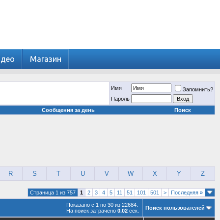
идео
Магазин
Имя
Запомнить?
Пароль
Сообщения за день
Поиск
R
S
T
U
V
W
X
Y
Z
Страница 1 из 757
1
2
3
4
5
11
51
101
501
>
Последняя
»
Показано с 1 по 30 из 22684.
Поиск пользователей
На поиск затрачено
0.02
сек.