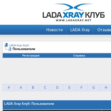
Новости
LADA Xray
Отзыв
LADA Xray Клуб
Пользователи
Регистрация
Справка
#
A
B
C
D
E
F
G
H
LADA Xray Клуб: Пользователи