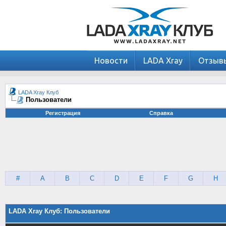
Новости
LADA Xray
Отзыв
LADA Xray Клуб
Пользователи
Регистрация
Справка
#
A
B
C
D
E
F
G
H
LADA Xray Клуб: Пользователи