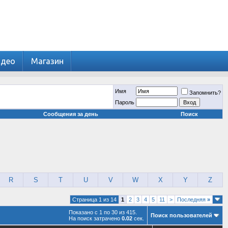
идео
Магазин
Имя
Запомнить?
Пароль
Сообщения за день
Поиск
R
S
T
U
V
W
X
Y
Z
Страница 1 из 14
1
2
3
4
5
11
>
Последняя
»
Показано с 1 по 30 из 415.
Поиск пользователей
На поиск затрачено
0.02
сек.