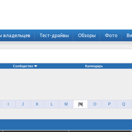
ы владельцев
Тест-драйвы
Обзоры
Фото
В
Сообщество
Календарь
I
J
K
L
M
[
N
]
O
P
Q