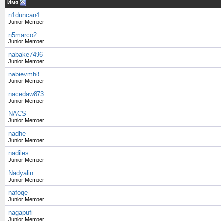
Имя
n1duncan4
Junior Member
n5marco2
Junior Member
nabake7496
Junior Member
nabievmh8
Junior Member
nacedaw873
Junior Member
NACS
Junior Member
nadhe
Junior Member
nadiles
Junior Member
Nadyalin
Junior Member
nafoqe
Junior Member
nagapufi
Junior Member