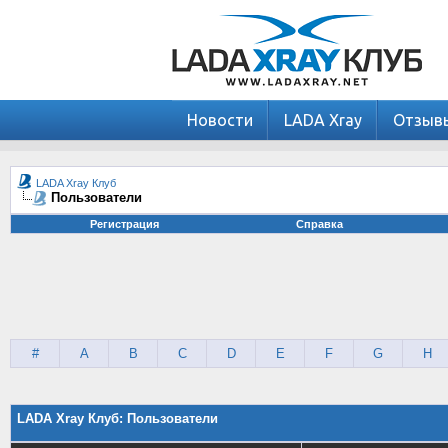
Новости
LADA Xray
Отзыв
LADA Xray Клуб
Пользователи
Регистрация
Справка
#
A
B
C
D
E
F
G
H
LADA Xray Клуб: Пользователи