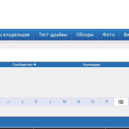
ы владельцев
Тест-драйвы
Обзоры
Фото
В
Сообщество
Календарь
I
J
K
L
M
N
O
P
[
Q
]