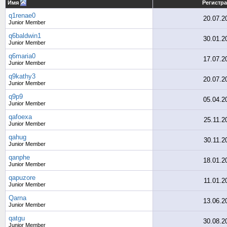
Имя
Регистр
q1renae0
20.07.2
Junior Member
q6baldwin1
30.01.2
Junior Member
q6maria0
17.07.2
Junior Member
q9kathy3
20.07.2
Junior Member
q9p9
05.04.2
Junior Member
qafoexa
25.11.2
Junior Member
qahug
30.11.2
Junior Member
qanphe
18.01.2
Junior Member
qapuzore
11.01.2
Junior Member
Qarna
13.06.2
Junior Member
qatgu
30.08.2
Junior Member