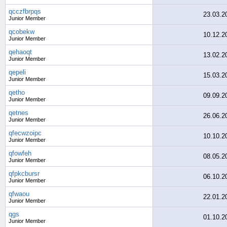
qcczfbrpqs
23.03.2
Junior Member
qcobekw
10.12.2
Junior Member
qehaoqt
13.02.2
Junior Member
qepeli
15.03.2
Junior Member
qetho
09.09.2
Junior Member
qetnes
26.06.2
Junior Member
qfecwzoipc
10.10.2
Junior Member
qfowfeh
08.05.2
Junior Member
qfpkcbursr
06.10.2
Junior Member
qfwaou
22.01.2
Junior Member
qgs
01.10.2
Junior Member