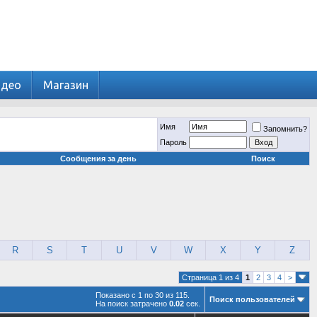
идео
Магазин
Имя
Запомнить?
Пароль
Сообщения за день
Поиск
R
S
T
U
V
W
X
Y
Z
Страница 1 из 4
1
2
3
4
>
Показано с 1 по 30 из 115.
Поиск пользователей
На поиск затрачено
0.02
сек.