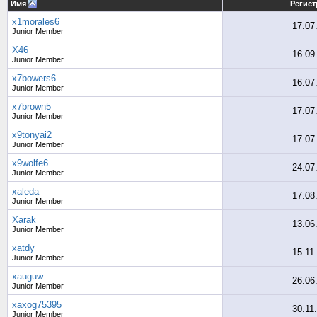
Имя
Регист
x1morales6
17.07
Junior Member
X46
16.09
Junior Member
x7bowers6
16.07
Junior Member
x7brown5
17.07
Junior Member
x9tonyai2
17.07
Junior Member
x9wolfe6
24.07
Junior Member
xaleda
17.08
Junior Member
Xarak
13.06
Junior Member
xatdy
15.11
Junior Member
xauguw
26.06
Junior Member
xaxog75395
30.11
Junior Member