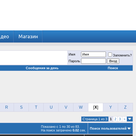
идео
Магазин
Имя
Запомнить?
Пароль
Сообщения за день
Поиск
R
S
T
U
V
W
[
X
]
Y
Z
Страница 1 из 3
1
2
3
>
Показано с 1 по 30 из 83.
Поиск пользователей
На поиск затрачено
0.02
сек.