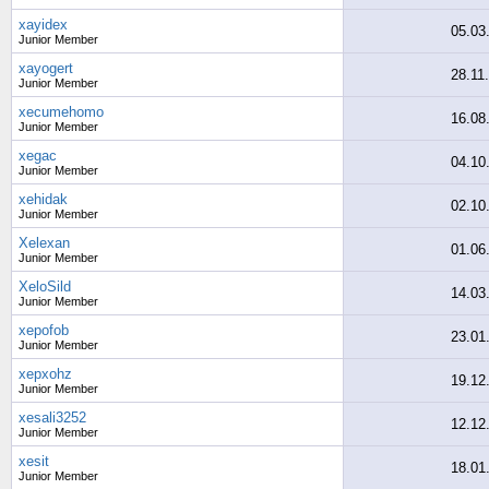
xayidex
05.03
Junior Member
xayogert
28.11
Junior Member
xecumehomo
16.08
Junior Member
xegac
04.10
Junior Member
xehidak
02.10
Junior Member
Xelexan
01.06
Junior Member
XeloSild
14.03
Junior Member
xepofob
23.01
Junior Member
xepxohz
19.12
Junior Member
xesali3252
12.12
Junior Member
xesit
18.01
Junior Member