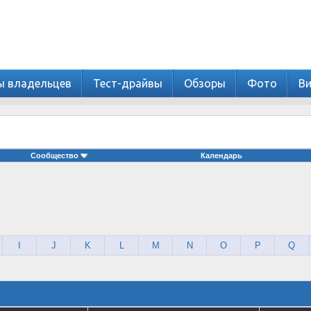
ы владельцев
Тест-драйвы
Обзоры
Фото
В
Сообщество
Календарь
I
J
K
L
M
N
O
P
Q