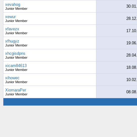
xevahog
30.01
Junior Member
xewur
28.12
Junior Member
xfavezx
17.10
Junior Member
xfhugyz
19.06
Junior Member
xhcgisdpns
28.04
Junior Member
xicam84613
18.08
Junior Member
xihowec
10.02
Junior Member
XiomaraPer
08.08
Junior Member