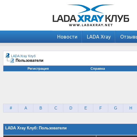
Новости
LADA Xray
Отзыв
LADA Xray Клуб
Пользователи
Регистрация
Справка
#
A
B
C
D
E
F
G
H
LADA Xray Клуб: Пользователи