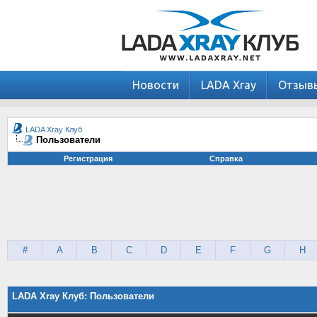
Новости
LADA Xray
Отзыв
LADA Xray Клуб
Пользователи
Регистрация
Справка
#
A
B
C
D
E
F
G
H
LADA Xray Клуб: Пользователи