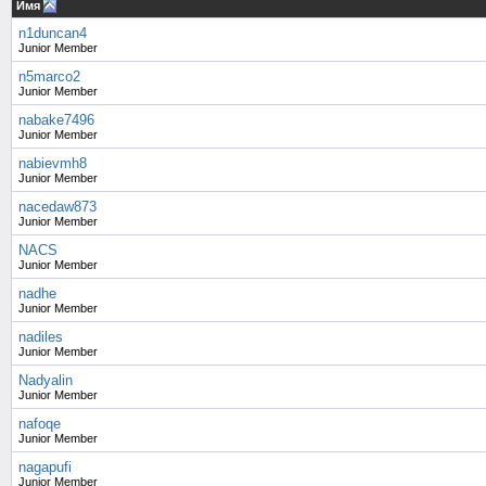
Имя
n1duncan4
Junior Member
n5marco2
Junior Member
nabake7496
Junior Member
nabievmh8
Junior Member
nacedaw873
Junior Member
NACS
Junior Member
nadhe
Junior Member
nadiles
Junior Member
Nadyalin
Junior Member
nafoqe
Junior Member
nagapufi
Junior Member