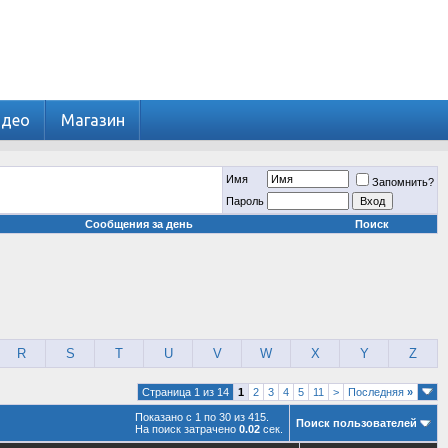
идео
Магазин
Имя
Запомнить?
Пароль
Сообщения за день
Поиск
R
S
T
U
V
W
X
Y
Z
Страница 1 из 14
1
2
3
4
5
11
>
Последняя
»
Показано с 1 по 30 из 415.
Поиск пользователей
На поиск затрачено
0.02
сек.