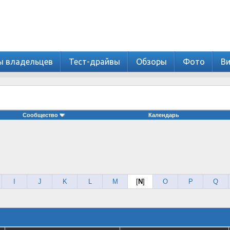
ы владельцев
Тест-драйвы
Обзоры
Фото
В
Сообщество
Календарь
I
J
K
L
M
[
N
]
O
P
Q