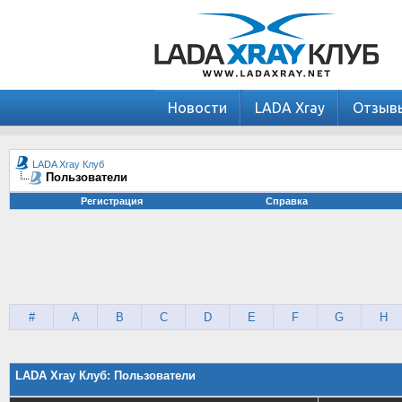
Новости
LADA Xray
Отзыв
LADA Xray Клуб
Пользователи
Регистрация
Справка
#
A
B
C
D
E
F
G
H
LADA Xray Клуб: Пользователи