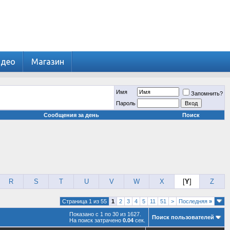
идео
Магазин
Имя
Запомнить?
Пароль
Сообщения за день
Поиск
R
S
T
U
V
W
X
[
Y
]
Z
Страница 1 из 55
1
2
3
4
5
11
51
>
Последняя
»
Показано с 1 по 30 из 1627.
Поиск пользователей
На поиск затрачено
0.04
сек.