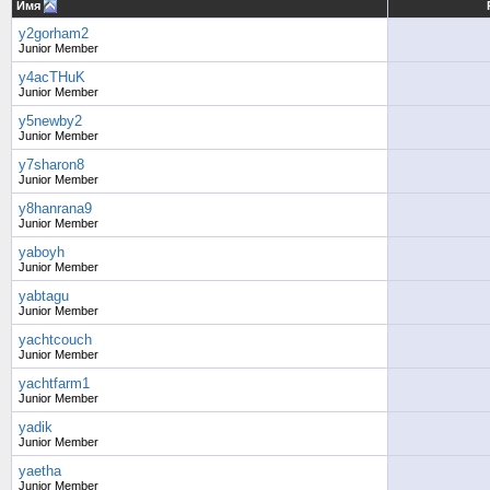
Имя
y2gorham2
Junior Member
y4acTHuK
Junior Member
y5newby2
Junior Member
y7sharon8
Junior Member
y8hanrana9
Junior Member
yaboyh
Junior Member
yabtagu
Junior Member
yachtcouch
Junior Member
yachtfarm1
Junior Member
yadik
Junior Member
yaetha
Junior Member