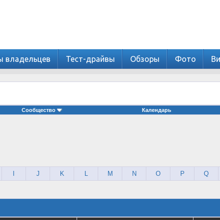
ы владельцев
Тест-драйвы
Обзоры
Фото
В
Сообщество
Календарь
I
J
K
L
M
N
O
P
Q