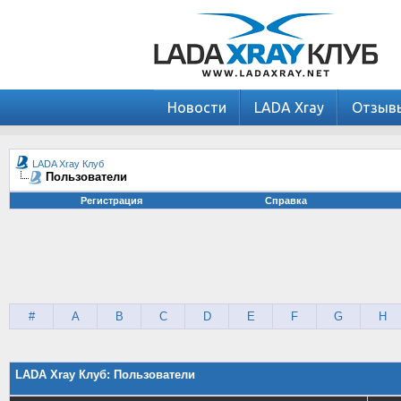
Новости
LADA Xray
Отзыв
LADA Xray Клуб
Пользователи
Регистрация
Справка
#
A
B
C
D
E
F
G
H
LADA Xray Клуб: Пользователи