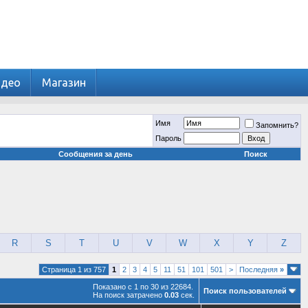
идео
Магазин
Имя
Запомнить?
Пароль
Сообщения за день
Поиск
R
S
T
U
V
W
X
Y
Z
Страница 1 из 757
1
2
3
4
5
11
51
101
501
>
Последняя
»
Показано с 1 по 30 из 22684.
Поиск пользователей
На поиск затрачено
0.03
сек.