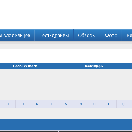
ы владельцев
Тест-драйвы
Обзоры
Фото
В
Сообщество
Календарь
I
J
K
L
M
N
O
P
Q