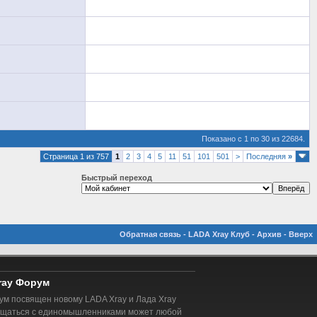
Показано с 1 по 30 из 22684.
Страница 1 из 757
1
2
3
4
5
11
51
101
501
>
Последняя
»
Быстрый переход
Обратная связь
-
LADA Xray Клуб
-
Архив
-
Вверх
ray Форум
м посвящен новому LADA Xray и Лада Xray
бщаться с единомышленниками может любой