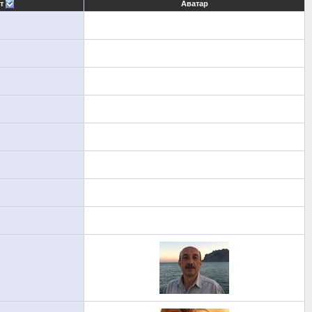
т
Аватар