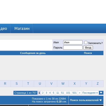
идео
Магазин
Имя
Запомнить?
Пароль
Сообщения за день
Поиск
R
S
T
U
V
W
X
Y
Z
Страница 1 из 757
1
2
3
4
5
11
51
101
501
>
Последняя
»
Показано с 1 по 30 из 22684.
Поиск пользователей
На поиск затрачено
0.18
сек.