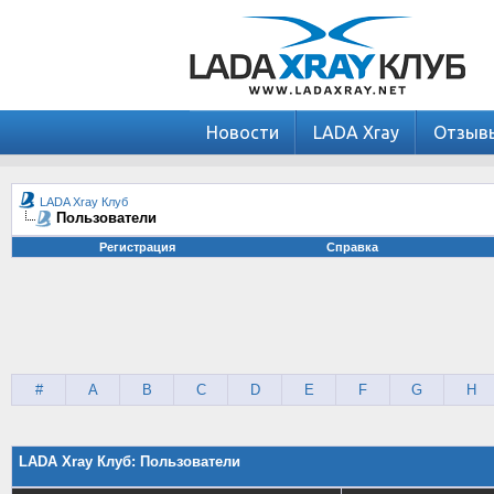
Новости
LADA Xray
Отзыв
LADA Xray Клуб
Пользователи
Регистрация
Справка
#
A
B
C
D
E
F
G
H
LADA Xray Клуб: Пользователи