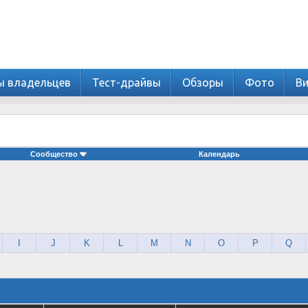
ы владельцев
Тест-драйвы
Обзоры
Фото
В
Сообщество
Календарь
I
J
K
L
M
N
O
P
Q