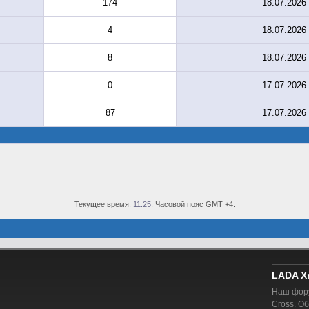
174
18.07.2026
4
18.07.2026
8
18.07.2026
0
17.07.2026
87
17.07.2026
Текущее время:
11:25
. Часовой пояс GMT +4.
LADA X
Наш фору
Cross. О