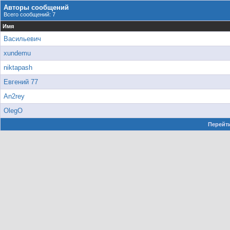
Авторы сообщений
Всего сообщений: 7
Имя
Васильевич
xundemu
niktapash
Евгений 77
An2rey
OlegO
Перейти