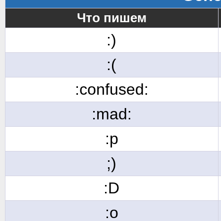
Что пишем
:)
:(
:confused:
:mad:
:p
;)
:D
:o