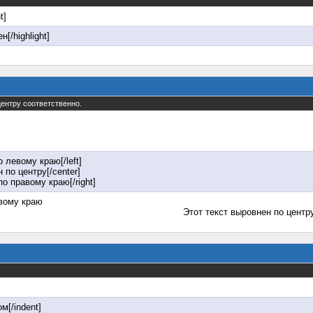
t]
н[/highlight]
 центру соответственно.
о левому краю[/left]
 по центру[/center]
по правому краю[/right]
евому краю
Этот текст выровнен по центр
м[/indent]