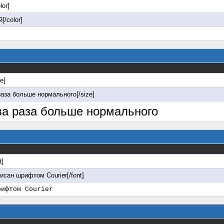
lor]
[/color]
ze]
раза больше нормального[/size]
два раза больше нормального
t]
писан шрифтом Courier[/font]
рифтом Courier