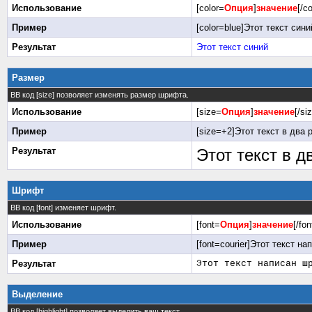
Использование
[color=
Опция
]
значение
[/co
Пример
[color=blue]Этот текст синий
Результат
Этот текст синий
Размер
BB код [size] позволяет изменять размер шрифта.
Использование
[size=
Опция
]
значение
[/si
Пример
[size=+2]Этот текст в два 
Результат
Этот текст в 
Шрифт
BB код [font] изменяет шрифт.
Использование
[font=
Опция
]
значение
[/fon
Пример
[font=courier]Этот текст на
Результат
Этот текст написан ш
Выделение
BB код [highlight] позволяет выделить ваш текст.