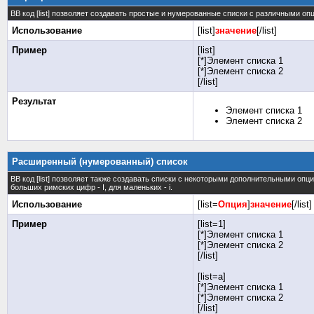
BB код [list] позволяет создавать простые и нумерованные списки с различными оп
Использование
[list]
значение
[/list]
Пример
[list]
[*]Элемент списка 1
[*]Элемент списка 2
[/list]
Результат
Элемент списка 1
Элемент списка 2
Расширенный (нумерованный) список
BB код [list] позволяет также создавать списки с некоторыми дополнительными опц
больших римских цифр - I, для маленьких - i.
Использование
[list=
Опция
]
значение
[/list]
Пример
[list=1]
[*]Элемент списка 1
[*]Элемент списка 2
[/list]
[list=a]
[*]Элемент списка 1
[*]Элемент списка 2
[/list]