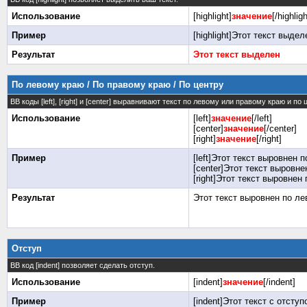
Использование
[highlight]
значение
[/highligh
Пример
[highlight]Этот текст выделе
Результат
Этот текст выделен
По левому краю / По правому краю / По центру
BB коды [left], [right] и [center] выравнивают текст по левому или правому краю и по
Использование
[left]
значение
[/left]
[center]
значение
[/center]
[right]
значение
[/right]
Пример
[left]Этот текст выровнен п
[center]Этот текст выровнен
[right]Этот текст выровнен 
Результат
Этот текст выровнен по л
Отступ
BB код [indent] позволяет сделать отступ.
Использование
[indent]
значение
[/indent]
Пример
[indent]Этот текст с отступо