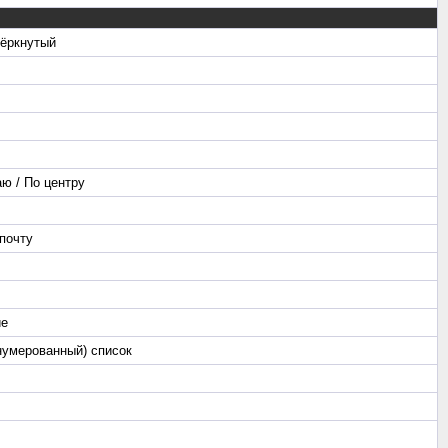
чёркнутый
ю / По центру
почту
ие
нумерованный) список