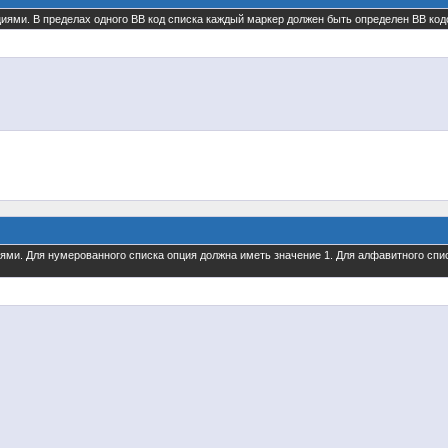
циями. В пределах одного BB код списка каждый маркер должен быть определен BB кодо
иями. Для нумерованного списка опция должна иметь значение 1. Для алфавитного спи