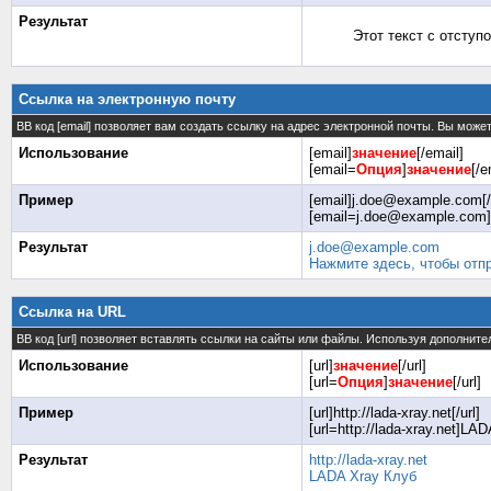
Результат
Этот текст с отступ
Ссылка на электронную почту
BB код [email] позволяет вам создать ссылку на адрес электронной почты. Вы може
Использование
[email]
значение
[/email]
[email=
Опция
]
значение
[/e
Пример
[email]j.doe@example.com[/
[email=j.doe@example.com]
Результат
j.doe@example.com
Нажмите здесь, чтобы отп
Ссылка на URL
BB код [url] позволяет вставлять ссылки на сайты или файлы. Используя дополнит
Использование
[url]
значение
[/url]
[url=
Опция
]
значение
[/url]
Пример
[url]http://lada-xray.net[/url]
[url=http://lada-xray.net]LAD
Результат
http://lada-xray.net
LADA Xray Клуб