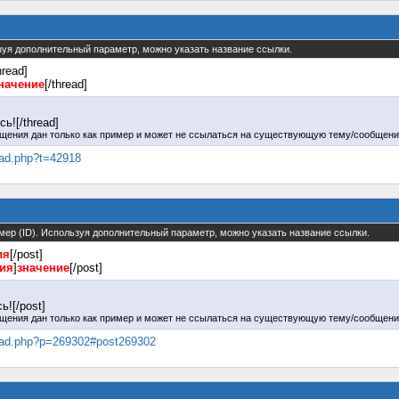
льзуя дополнительный параметр, можно указать название ссылки.
hread]
начение
[/thread]
ь![/thread]
щения дан только как пример и может не ссылаться на существующую тему/сообщени
read.php?t=42918
омер (ID). Используя дополнительный параметр, можно указать название ссылки.
ия
[/post]
ния
]
значение
[/post]
![/post]
щения дан только как пример и может не ссылаться на существующую тему/сообщени
hread.php?p=269302#post269302