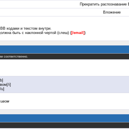
Прекратить распознавание 
Вложение
BB кодами и текстом внутри.
олжна быть с наклонной чертой (слеш) (
[/email]
)
тым соответственно.
b]
вом[/i]
/u]
сивом