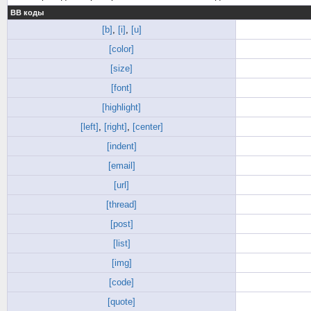
BB коды
[b]
,
[i]
,
[u]
[color]
[size]
[font]
[highlight]
[left]
,
[right]
,
[center]
[indent]
[email]
[url]
[thread]
[post]
[list]
[img]
[code]
[quote]