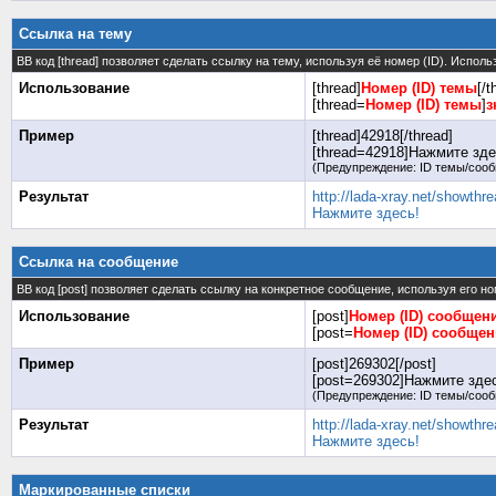
Ссылка на тему
BB код [thread] позволяет сделать ссылку на тему, используя её номер (ID). Испо
Использование
[thread]
Номер (ID) темы
[/t
[thread=
Номер (ID) темы
]
з
Пример
[thread]42918[/thread]
[thread=42918]Нажмите здес
(Предупреждение: ID темы/сооб
Результат
http://lada-xray.net/showth
Нажмите здесь!
Ссылка на сообщение
BB код [post] позволяет сделать ссылку на конкретное сообщение, используя его н
Использование
[post]
Номер (ID) сообщен
[post=
Номер (ID) сообще
Пример
[post]269302[/post]
[post=269302]Нажмите здесь
(Предупреждение: ID темы/сооб
Результат
http://lada-xray.net/showt
Нажмите здесь!
Маркированные списки