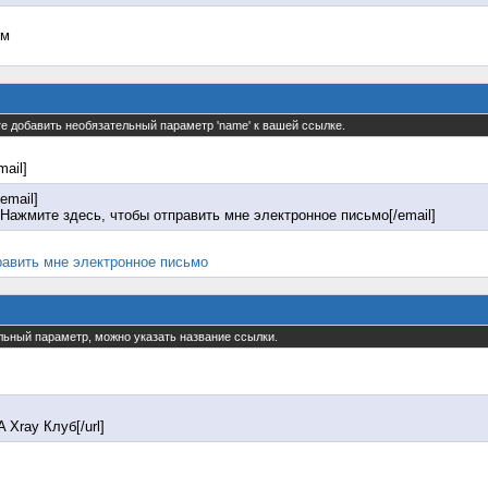
ом
те добавить необязательный параметр 'name' к вашей ссылке.
mail]
email]
Нажмите здесь, чтобы отправить мне электронное письмо[/email]
равить мне электронное письмо
ельный параметр, можно указать название ссылки.
A Xray Клуб[/url]