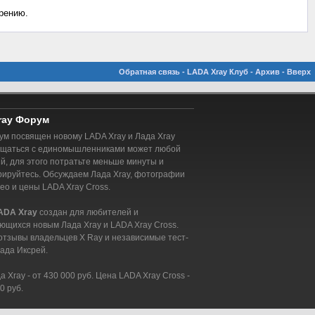
рению.
Обратная связь
-
LADA Xray Клуб
-
Архив
-
Вверх
ray Форум
м посвящен новому LADA Xray и Лада Xray
бщаться с единомышленниками может любой
, для этого потратьте меньше минуты и
рируйтесь. Обсуждаем Лада Xray, фотографии
део и цены LADA Xray Cross.
ADA Xray
создан для любителей и
ющихся новым Лада Xray и LADA Xray Cross.
отзывы владельцев X Ray и независимые тест-
ада Иксрей.
 Xray - от 430 000 руб. Цена LADA Xray Cross -
0 руб.