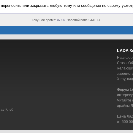
, переносить или закрывать любую тему или сообщение по своему усмот
Текущее время:
07:06
. Часовой пояс GMT +4.
LADA X
Наш фору
Cross. О
желающий
зарегист
X-ray, ви
Форум L
интересу
Читайте 
драйвы Л
ray Клуб
Цена Лада
от 500 00