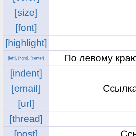
[size]
[font]
[highlight]
По левому краю
[left]
,
[right]
,
[center]
[indent]
[email]
Ссылка
[url]
[thread]
[post]
Сс