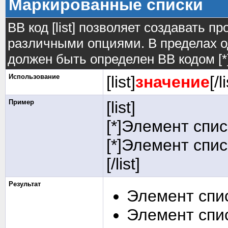
Маркированные списки
BB код [list] позволяет создавать 
различными опциями. В пределах о
должен быть определен BB кодом [*]
Использование
[list]
значение
[/l
Пример
[list]
[*]Элемент спис
[*]Элемент спис
[/list]
Результат
Элемент спи
Элемент спи