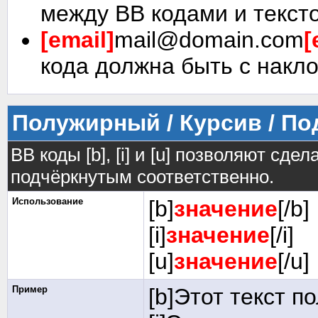
между BB кодами и текст
[email]
mail@domain.com
[
кода должна быть с накло
Полужирный / Курсив / П
BB коды [b], [i] и [u] позволяют сд
подчёркнутым соответственно.
Использование
[b]
значение
[/b]
[i]
значение
[/i]
[u]
значение
[/u]
Пример
[b]Этот текст п