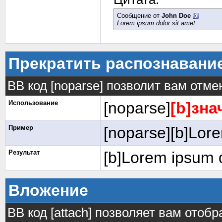
Сообщение от
John Doe
Lorem ipsum dolor sit amet
Прекратить распознавани
BB код [noparse] позволит вам отм
Использование
[noparse]
[b]зна
Пример
[noparse][b]Lore
Результат
[b]Lorem ipsum d
Вложение
BB код [attach] позволяет вам ото