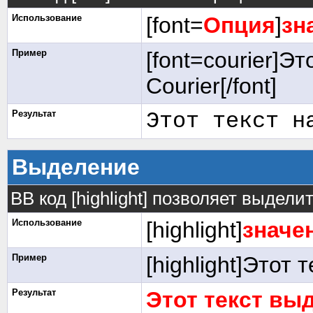
Использование
[font=
Опция
]
зн
Пример
[font=courier]Э
Courier[/font]
Результат
Этот текст н
Выделение
BB код [highlight] позволяет выделит
Использование
[highlight]
значе
Пример
[highlight]Этот 
Результат
Этот текст вы