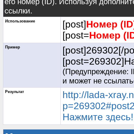
его номер (ID). Используя дополни
ссылки.
Использование
[post]
Номер (I
[post=
Номер (I
Пример
[post]269302[/po
[post=269302]На
(Предупреждение: I
и может не ссылат
Результат
http://lada-xray
p=269302#post
Нажмите здесь!