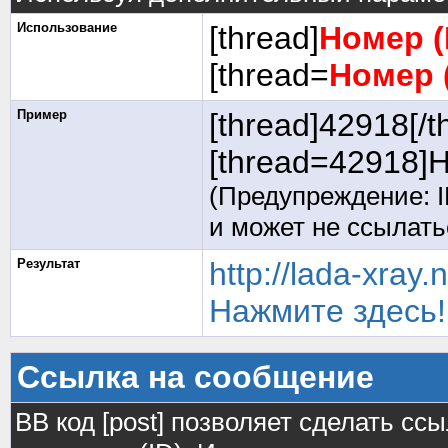
Использование
[thread]
Номер (
[thread=
Номер 
Пример
[thread]42918[/t
[thread=42918]Н
(Предупреждение: I
и может не ссылат
Результат
http://lada-xray
Нажмите здесь!
Ссылка на сообщение
BB код [post] позволяет сделать сс