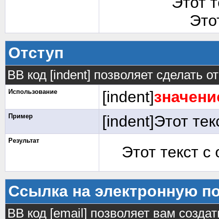
Этот 
Это
Отступ
BB код [indent] позволяет сделать от
Использование
[indent]
значени
Пример
[indent]Этот тек
Результат
Этот текст с
Ссылка на электронную п
BB код [email] позволяет вам созда