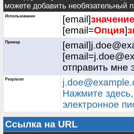
можете добавить необязательный п
Использование
[email]
значени
[email=
Опция
]
з
Пример
[email]j.doe@ex
[email=j.doe@e
отправить мне 
Результат
j.doe@example
Нажмите здесь,
электронное пи
Ссылка на URL