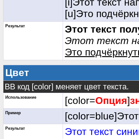
[i]Этот текст на
[u]Это подчёркн
Результат
Этот текст по
Этот текст на
Это подчёркнут
Цвет
BB код [color] меняет цвет текста.
Использование
[color=
Опция
]
з
Пример
[color=blue]Этот
Результат
Этот текст сини