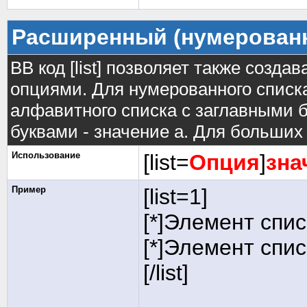
Расширенный (нумерован
BB код [list] позволяет также созд
опциями. Для нумерованного списка
алфавитного списка с заглавными б
буквами - значение а. Для больших р
Использование
[list=
Опция
]
зна
Пример
[list=1]
[*]Элемент спис
[*]Элемент спис
[/list]