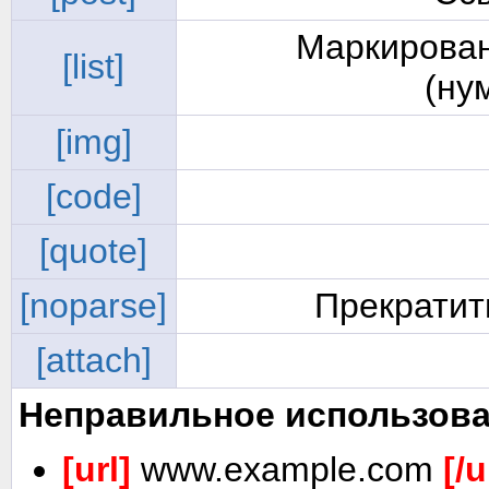
Маркирован
[list]
(ну
[img]
[code]
[quote]
[noparse]
Прекратит
[attach]
Неправильное использова
[url]
www.example.com
[/u