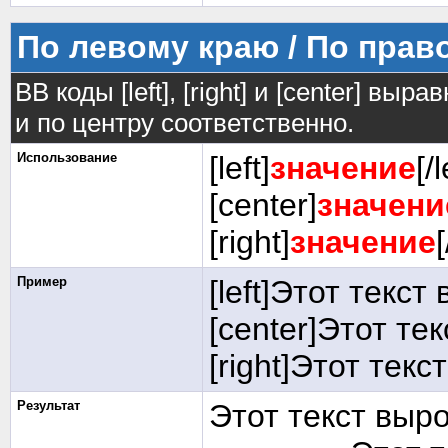
По левому краю / По прав
BB коды [left], [right] и [center] в
и по центру соответственно.
Использование
[left]
значение
[/l
[center]
значени
[right]
значение
[
Пример
[left]Этот текст
[center]Этот те
[right]Этот текс
Результат
Этот текст выр