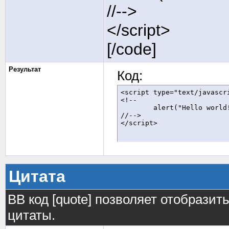
//-->
</script>
[/code]
Результат
Код:
<script type="text/javascri
<!--

	alert("Hello world!");

//-->

</script>
Цитата
BB код [quote] позволяет отобразит
цитаты.