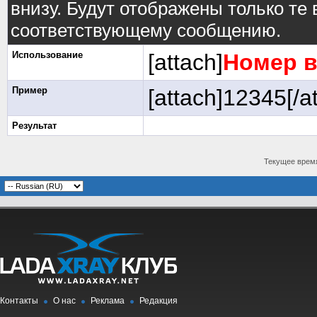
внизу. Будут отображены только те
соответствующему сообщению.
Использование
[attach]
Номер 
Пример
[attach]12345[/a
Результат
Текущее врем
Контакты
О нас
Реклама
Редакция