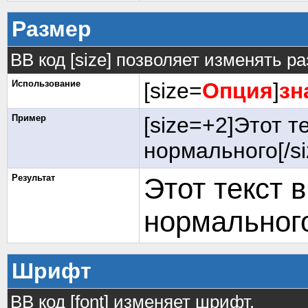
Размер
BB код [size] позволяет изменять р
Использование
[size=
Опция
]
зн
Пример
[size=+2]Этот т
нормального[/si
Результат
Этот текст 
нормальног
Шрифт
BB код [font] изменяет шрифт.