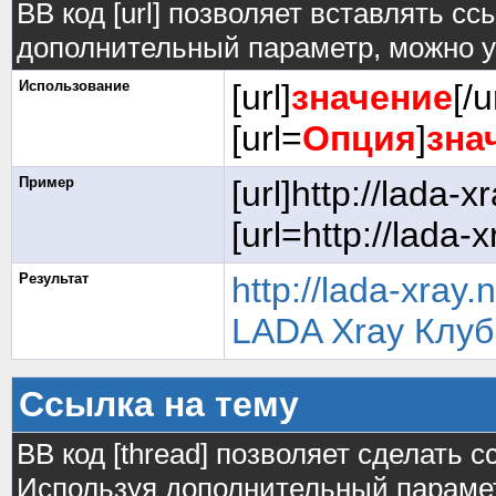
BB код [url] позволяет вставлять с
дополнительный параметр, можно у
Использование
[url]
значение
[/u
[url=
Опция
]
зна
Пример
[url]http://lada-xr
[url=http://lada-
Результат
http://lada-xray.
LADA Xray Клуб
Ссылка на тему
BB код [thread] позволяет сделать с
Используя дополнительный парамет