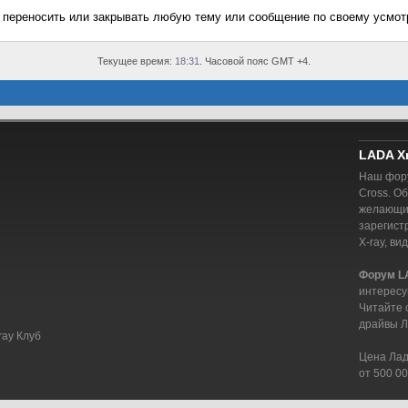
, переносить или закрывать любую тему или сообщение по своему усмот
Текущее время:
18:31
. Часовой пояс GMT +4.
LADA X
Наш фору
Cross. О
желающий
зарегист
X-ray, ви
Форум L
интересу
Читайте 
драйвы Л
ray Клуб
Цена Лада
от 500 00