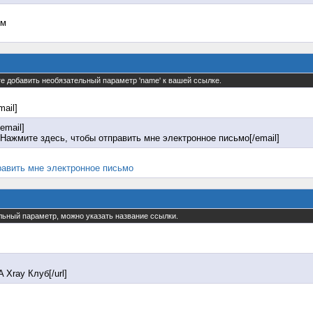
ом
те добавить необязательный параметр 'name' к вашей ссылке.
mail]
email]
Нажмите здесь, чтобы отправить мне электронное письмо[/email]
равить мне электронное письмо
ельный параметр, можно указать название ссылки.
A Xray Клуб[/url]