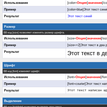
Использование
[color=
Опция
]
значение
[/co
Пример
[color=blue]Этот текст синий
Результат
Этот текст синий
Размер
BB код [size] позволяет изменять размер шрифта.
Использование
[size=
Опция
]
значение
[/si
Пример
[size=+2]Этот текст в два 
Результат
Этот текст в 
Шрифт
BB код [font] изменяет шрифт.
Использование
[font=
Опция
]
значение
[/fon
Пример
[font=courier]Этот текст на
Результат
Этот текст написан ш
Выделение
BB код [highlight] позволяет выделить ваш текст.