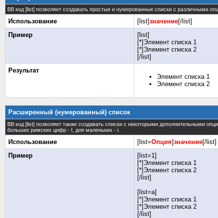
BB код [list] позволяет создавать простые и нумерованные списки с различными оп
Использование
[list]
значение
[/list]
Пример
[list]
[*]Элемент списка 1
[*]Элемент списка 2
[/list]
Результат
Элемент списка 1
Элемент списка 2
Расширенный (нумерованный) список
BB код [list] позволяет также создавать списки с некоторыми дополнительными опц
больших римских цифр - I, для маленьких - i.
Использование
[list=
Опция
]
значение
[/list]
Пример
[list=1]
[*]Элемент списка 1
[*]Элемент списка 2
[/list]
[list=a]
[*]Элемент списка 1
[*]Элемент списка 2
[/list]