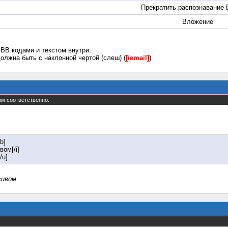
Прекратить распознавание 
Вложение
BB кодами и текстом внутри.
олжна быть с наклонной чертой (слеш) (
[/email]
)
тым соответственно.
b]
вом[/i]
/u]
сивом