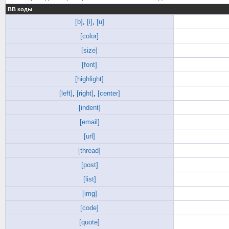
BB коды
[b]
,
[i]
,
[u]
[color]
[size]
[font]
[highlight]
[left]
,
[right]
,
[center]
[indent]
[email]
[url]
[thread]
[post]
[list]
[img]
[code]
[quote]