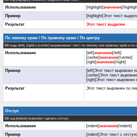
Использование
[highlight]
значение
[/highligh
Пример
[highlight]Этот текст выделе
Результат
Этот текст выделен
По левому краю / По правому краю / По центру
BB коды [left], [right] и [center] выравнивают текст по левому или правому краю и по
Использование
[left]
значение
[/left]
[center]
значение
[/center]
[right]
значение
[/right]
Пример
[left]Этот текст выровнен п
[center]Этот текст выровнен
[right]Этот текст выровнен 
Результат
Этот текст выровнен по л
Отступ
BB код [indent] позволяет сделать отступ.
Использование
[indent]
значение
[/indent]
Пример
[indent]Этот текст с отступо