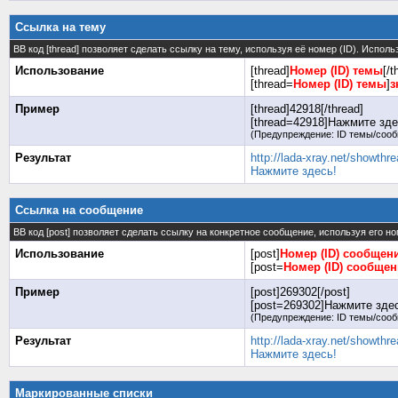
Ссылка на тему
BB код [thread] позволяет сделать ссылку на тему, используя её номер (ID). Испо
Использование
[thread]
Номер (ID) темы
[/t
[thread=
Номер (ID) темы
]
з
Пример
[thread]42918[/thread]
[thread=42918]Нажмите здес
(Предупреждение: ID темы/сооб
Результат
http://lada-xray.net/showth
Нажмите здесь!
Ссылка на сообщение
BB код [post] позволяет сделать ссылку на конкретное сообщение, используя его н
Использование
[post]
Номер (ID) сообщен
[post=
Номер (ID) сообще
Пример
[post]269302[/post]
[post=269302]Нажмите здесь
(Предупреждение: ID темы/сооб
Результат
http://lada-xray.net/showt
Нажмите здесь!
Маркированные списки