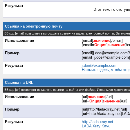
Результат
Этот текст с отступ
Ссылка на электронную почту
BB код [email] позволяет вам создать ссылку на адрес электронной почты. Вы може
Использование
[email]
значение
[/email]
[email=
Опция
]
значение
[/e
Пример
[email]j.doe@example.com[/
[email=j.doe@example.com]
Результат
j.doe@example.com
Нажмите здесь, чтобы отп
Ссылка на URL
BB код [url] позволяет вставлять ссылки на сайты или файлы. Используя дополнит
Использование
[url]
значение
[/url]
[url=
Опция
]
значение
[/url]
Пример
[url]http://lada-xray.net[/url]
[url=http://lada-xray.net]LAD
Результат
http://lada-xray.net
LADA Xray Клуб