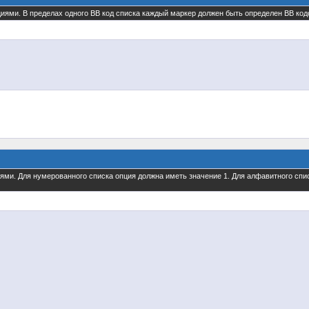
циями. В пределах одного BB код списка каждый маркер должен быть определен BB кодо
иями. Для нумерованного списка опция должна иметь значение 1. Для алфавитного спи