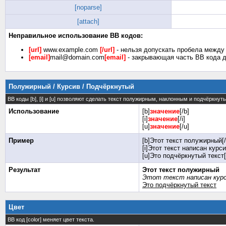
[noparse]
[attach]
Неправильное использование BB кодов:
[url]
www.example.com
[/url]
- нельзя допускать пробела между 
[email]
mail@domain.com
[email]
- закрывающая часть BB кода д
Полужирный / Курсив / Подчёркнутый
BB коды [b], [i] и [u] позволяют сделать текст полужирным, наклонным и подчёркну
Использование
[b]
значение
[/b]
[i]
значение
[/i]
[u]
значение
[/u]
Пример
[b]Этот текст полужирный[/
[i]Этот текст написан курси
[u]Это подчёркнутый текст[
Результат
Этот текст полужирный
Этот текст написан кур
Это подчёркнутый текст
Цвет
BB код [color] меняет цвет текста.