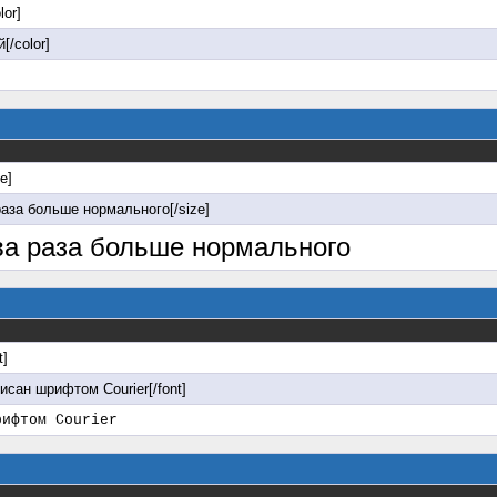
lor]
[/color]
ze]
раза больше нормального[/size]
два раза больше нормального
t]
писан шрифтом Courier[/font]
рифтом Courier