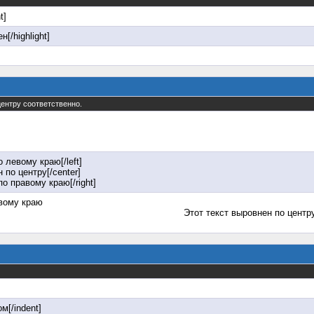
t]
н[/highlight]
 центру соответственно.
о левому краю[/left]
 по центру[/center]
по правому краю[/right]
евому краю
Этот текст выровнен по центр
м[/indent]