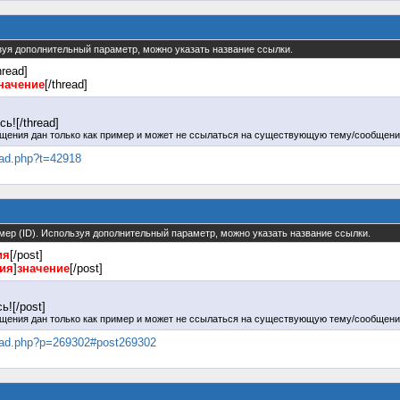
льзуя дополнительный параметр, можно указать название ссылки.
hread]
начение
[/thread]
ь![/thread]
щения дан только как пример и может не ссылаться на существующую тему/сообщени
read.php?t=42918
омер (ID). Используя дополнительный параметр, можно указать название ссылки.
ия
[/post]
ния
]
значение
[/post]
![/post]
щения дан только как пример и может не ссылаться на существующую тему/сообщени
hread.php?p=269302#post269302