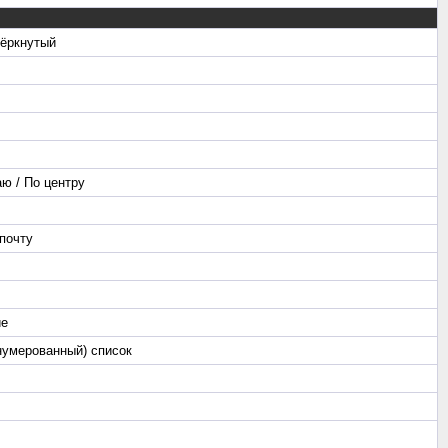
чёркнутый
ю / По центру
почту
ие
нумерованный) список