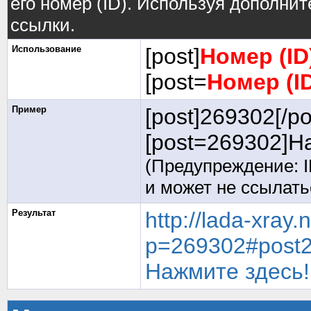
его номер (ID). Используя дополни
ссылки.
Использование
[post]
Номер (I
[post=
Номер (I
Пример
[post]269302[/po
[post=269302]На
(Предупреждение: I
и может не ссылат
Результат
http://lada-xray
p=269302#post
Нажмите здесь!