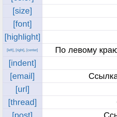
[size]
[font]
[highlight]
По левому краю
[left]
,
[right]
,
[center]
[indent]
[email]
Ссылка
[url]
[thread]
[post]
Сс