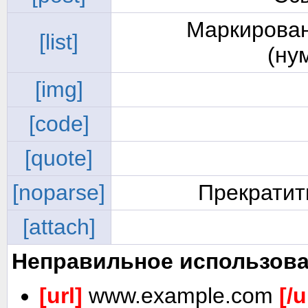
Маркирован
[list]
(ну
[img]
[code]
[quote]
[noparse]
Прекратит
[attach]
Неправильное использова
[url]
www.example.com
[/u