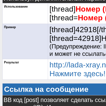
Использование
[thread]
Номер (
[thread=
Номер 
Пример
[thread]42918[/t
[thread=42918]Н
(Предупреждение: I
и может не ссылат
Результат
http://lada-xray
Нажмите здесь!
Ссылка на сообщение
BB код [post] позволяет сделать сс