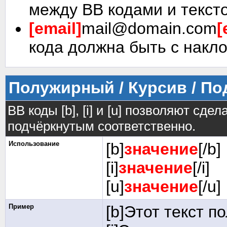
между BB кодами и текст
[email]
mail@domain.com
[
кода должна быть с накло
Полужирный / Курсив / П
BB коды [b], [i] и [u] позволяют сд
подчёркнутым соответственно.
Использование
[b]
значение
[/b]
[i]
значение
[/i]
[u]
значение
[/u]
Пример
[b]Этот текст п