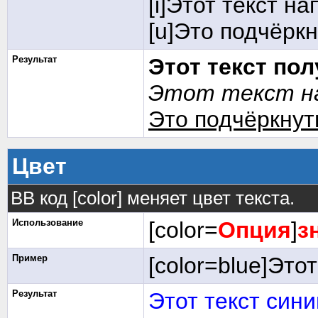
[i]Этот текст на
[u]Это подчёркн
Результат
Этот текст по
Этот текст на
Это подчёркнут
Цвет
BB код [color] меняет цвет текста.
Использование
[color=
Опция
]
з
Пример
[color=blue]Этот
Результат
Этот текст сини