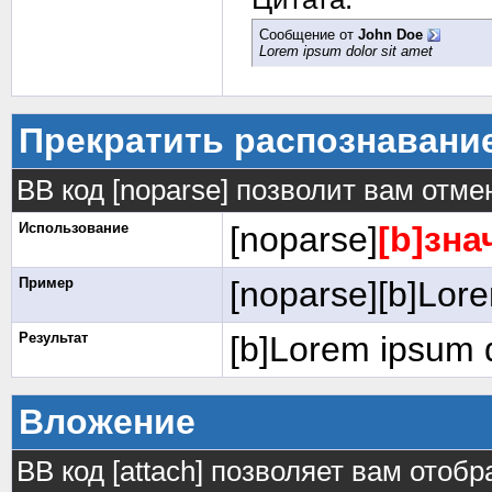
Сообщение от
John Doe
Lorem ipsum dolor sit amet
Прекратить распознавани
BB код [noparse] позволит вам отм
Использование
[noparse]
[b]зна
Пример
[noparse][b]Lore
Результат
[b]Lorem ipsum d
Вложение
BB код [attach] позволяет вам ото