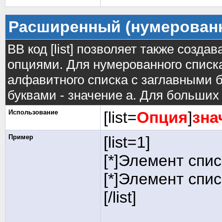
Расширенный (нумерован
BB код [list] позволяет также созд
опциями. Для нумерованного списка
алфавитного списка с заглавными б
буквами - значение а. Для больших р
Использование
[list=
Опция
]
зна
Пример
[list=1]
[*]Элемент спис
[*]Элемент спис
[/list]