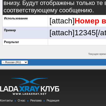
внизу. Будут отображены только те
соответствующему сообщению.
Использование
[attach]
Номер 
Пример
[attach]12345[/a
Результат
Текущее врем
Контакты
О нас
Реклама
Редакция