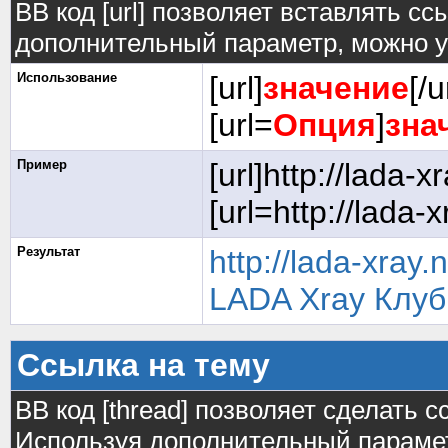
BB код [url] позволяет вставлять с
дополнительный параметр, можно у
Использование
[url]
значение
[/u
[url=
Опция
]
зна
Пример
[url]http://lada-xr
[url=http://lada-
Результат
http://lada-xray.
LADA Xray Клуб
Ссылка на тему
BB код [thread] позволяет сделать с
Используя дополнительный парамет