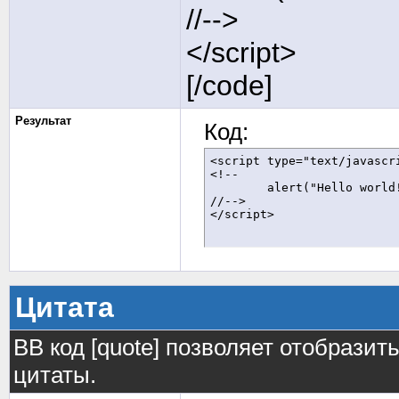
//-->
</script>
[/code]
Результат
Код:
<script type="text/javascri
<!--

	alert("Hello world!");

//-->

</script>
Цитата
BB код [quote] позволяет отобразит
цитаты.