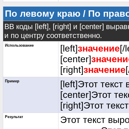
По левому краю / По прав
BB коды [left], [right] и [center] в
и по центру соответственно.
Использование
[left]
значение
[/l
[center]
значени
[right]
значение
[
Пример
[left]Этот текст
[center]Этот те
[right]Этот текс
Результат
Этот текст выр