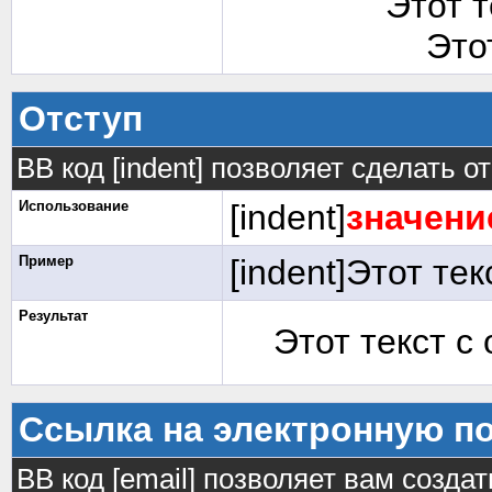
Этот 
Это
Отступ
BB код [indent] позволяет сделать от
Использование
[indent]
значени
Пример
[indent]Этот тек
Результат
Этот текст с
Ссылка на электронную п
BB код [email] позволяет вам созда