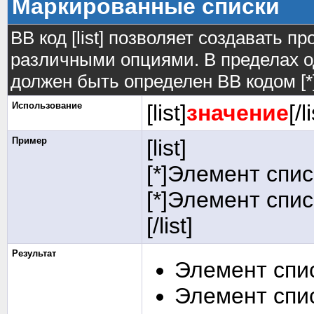
Маркированные списки
BB код [list] позволяет создавать 
различными опциями. В пределах о
должен быть определен BB кодом [*]
Использование
[list]
значение
[/l
Пример
[list]
[*]Элемент спис
[*]Элемент спис
[/list]
Результат
Элемент спи
Элемент спи