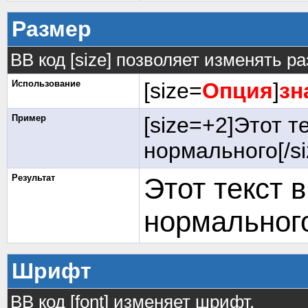
Размер
BB код [size] позволяет изменять р
Использование
[size=
Опция
]
зн
Пример
[size=+2]Этот т
нормального[/si
Результат
Этот текст 
нормальног
Шрифт
BB код [font] изменяет шрифт.