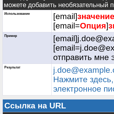
можете добавить необязательный п
Использование
[email]
значени
[email=
Опция
]
з
Пример
[email]j.doe@ex
[email=j.doe@e
отправить мне 
Результат
j.doe@example
Нажмите здесь,
электронное пи
Ссылка на URL