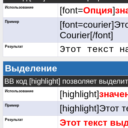
Использование
[font=
Опция
]
зн
Пример
[font=courier]Э
Courier[/font]
Результат
Этот текст н
Выделение
BB код [highlight] позволяет выделит
Использование
[highlight]
значе
Пример
[highlight]Этот 
Результат
Этот текст вы