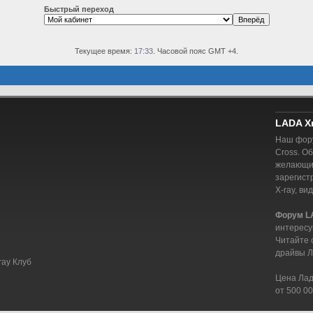
Быстрый переход
Текущее время:
17:33
. Часовой пояс GMT +4.
LADA X
Наш фору
Cross. О
желающий
зарегист
X-ray, ви
Форум L
интересу
Читайте 
драйвы Л
ray Клуб
Цена Лада
от 500 00