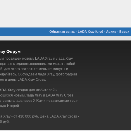
Обратная связь
-
LADA Xray Клуб
-
Архив
-
Вверх
ray Форум
м посвящен новому LADA Xray и Лада Xray
бщаться с единомышленниками может любой
, для этого потратьте меньше минуты и
рируйтесь. Обсуждаем Лада Xray, фотографии
део и цены LADA Xray Cross.
ADA Xray
создан для любителей и
ющихся новым Лада Xray и LADA Xray Cross.
отзывы владельцев X Ray и независимые тест-
ада Иксрей.
 Xray - от 430 000 руб. Цена LADA Xray Cross -
0 руб.