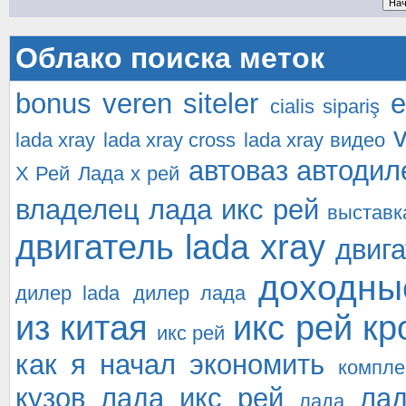
Облако поиска меток
bonus veren siteler
e
cialis sipariş
v
lada xray
lada xray cross
lada xray видео
автоваз
автодил
Х Рей
Лада х рей
владелец лада икс рей
выставк
двигатель lada xray
двига
доходны
дилер lada
дилер лада
из китая
икс рей кр
икс рей
как я начал экономить
компле
кузов лада икс рей
лад
лада