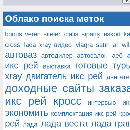
Облако поиска меток
bonus veren siteler
cialis sipariş
eskort k
cross
lada xray видео
viagra satın al
wi
автоваз
автодилер
автосалон
аеб
икс рей
готовые тур
выставка
xray
двигатель икс рей
двигате
доходные сайты
заказ
икс рей кросс
интервью
ин
экономить
комплектация икс рей
кро
рей
лада веста
лада гра
лада