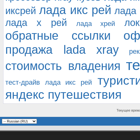
лада икс рей
иксрей
лада
лада х рей
ло
лада хрей
оф
обратные ссылки
продажа lada xray
ре
т
стоимость владения
турист
тест-драйв лада икс рей
яндекс путешествия
Текущее врем