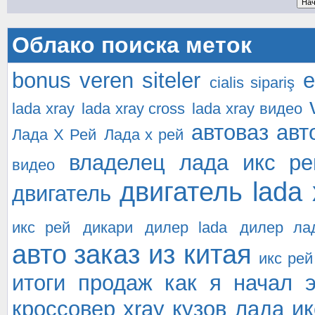
Облако поиска меток
bonus veren siteler
e
cialis sipariş
lada xray
lada xray cross
lada xray видео
автоваз
авт
Лада Х Рей
Лада х рей
владелец лада икс ре
видео
двигатель lada 
двигатель
икс рей
дикари
дилер lada
дилер ла
авто
заказ из китая
икс рей
итоги продаж
как я начал 
кроссовер xray
кузов лада ик