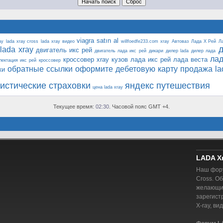
viagra satın al
ay
lada xray cross
lada xray видео
willfoedfe233.com
xray
Автоваз
Лада Х Рей
Л
lada xray
двигатель икс рей
двигатель лада икс рей
дикари
дилер lada
дилер лада
лад
кроссовер xray
кузов лада икс рей
лада веста
лектация икс рей
кроссовер
обратные ссылки
оформите дебетовую карту
продажа la
ки
ристические страховки
яндекс путешествия
цена lada xray
Текущее время:
02:30
. Часовой пояс GMT +4.
LADA X
Наш фору
Cross. О
желающий
зарегист
X-ray, ви