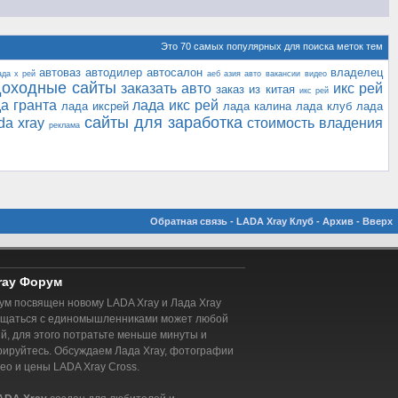
Это 70 самых популярных для поиска меток тем
автоваз
автодилер
автосалон
владелец
ада х рей
аеб
азия авто
вакансии
видео
доходные сайты
заказать авто
икс рей
заказ из китая
икс рей
а гранта
лада икс рей
лада иксрей
лада калина
лада клуб
лада
сайты для заработка
da xray
стоимость владения
реклама
Обратная связь
-
LADA Xray Клуб
-
Архив
-
Вверх
ray Форум
м посвящен новому LADA Xray и Лада Xray
бщаться с единомышленниками может любой
, для этого потратьте меньше минуты и
рируйтесь. Обсуждаем Лада Xray, фотографии
део и цены LADA Xray Cross.