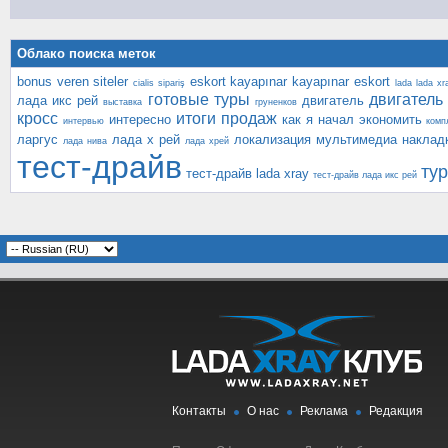
Облако поиска меток
bonus veren siteler
eskort kayapınar
kayapınar eskort
cialis sipariş
lada
lada xr
готовые туры
двигатель 
лада икс рей
двигатель
выставка
груненков
кросс
итоги продаж
интересно
как я начал экономить
интервью
комп
ларгус
лада х рей
локализация
мультимедиа
наклад
лада нива
лада хрей
тест-драйв
ту
тест-драйв lada xray
тест-драйв лада икс рей
Контакты
О нас
Реклама
Редакция