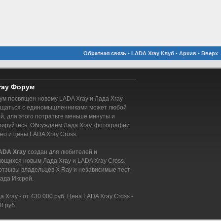
Обратная связь
-
LADA Xray Клуб
-
Архив
-
Вверх
ray Форум
м посвящен новому LADA Xray и Лада Xray
бщаться с единомышленниками может любой
, для этого потратьте меньше минуты и
рируйтесь. Обсуждаем Лада Xray, фотографии
део и цены LADA Xray Cross.
ADA Xray
создан для любителей и
ющихся новым Лада Xray и LADA Xray Cross.
отзывы владельцев X Ray и независимые тест-
ада Иксрей.
 Xray - от 430 000 руб. Цена LADA Xray Cross -
0 руб.