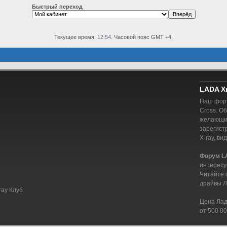
Быстрый переход
Текущее время:
12:54
. Часовой пояс GMT +4.
LADA X
Наш фору
Cross. О
желающий
зарегист
X-ray, ви
Форум L
интересу
Читайте 
драйвы Л
ray Клуб
Цена Лада
от 500 00