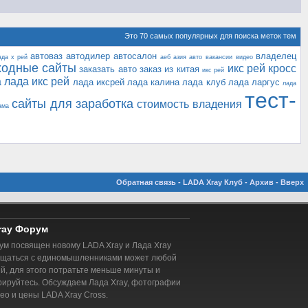
Это 70 самых популярных для поиска меток тем
автоваз
автодилер
автосалон
владелец
ада х рей
аеб
азия авто
вакансии
видео
ходные сайты
икс рей кросс
заказать авто
заказ из китая
икс рей
а
лада икс рей
лада иксрей
лада калина
лада клуб
лада ларгус
лада
тест-
сайты для заработка
стоимость владения
ама
Обратная связь
-
LADA Xray Клуб
-
Архив
-
Вверх
ray Форум
м посвящен новому LADA Xray и Лада Xray
бщаться с единомышленниками может любой
, для этого потратьте меньше минуты и
рируйтесь. Обсуждаем Лада Xray, фотографии
део и цены LADA Xray Cross.