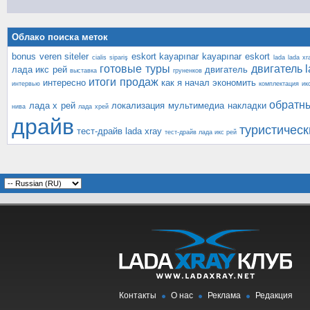
Облако поиска меток
bonus veren siteler
eskort kayapınar
kayapınar eskort
cialis sipariş
lada
lada xr
готовые туры
двигатель l
лада икс рей
двигатель
выставка
груненков
итоги продаж
интересно
как я начал экономить
интервью
комплектация ик
обратн
лада х рей
локализация
мультимедиа
накладки
нива
лада хрей
драйв
туристическ
тест-драйв lada xray
тест-драйв лада икс рей
Контакты
О нас
Реклама
Редакция