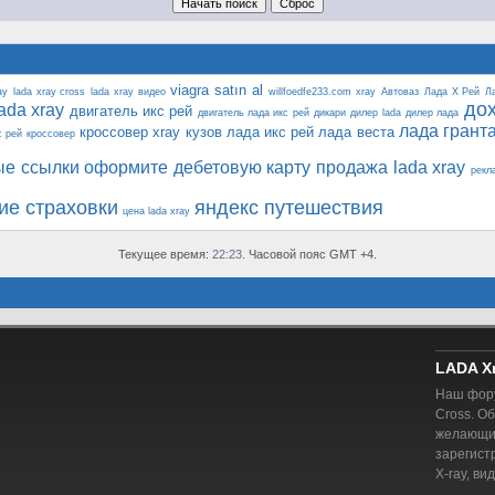
viagra satın al
ay
lada xray cross
lada xray видео
willfoedfe233.com
xray
Автоваз
Лада Х Рей
Л
до
ada xray
двигатель икс рей
двигатель лада икс рей
дикари
дилер lada
дилер лада
лада грант
кроссовер xray
кузов лада икс рей
лада веста
с рей
кроссовер
ые ссылки
оформите дебетовую карту
продажа lada xray
рекл
ие страховки
яндекс путешествия
цена lada xray
Текущее время:
22:23
. Часовой пояс GMT +4.
LADA X
Наш фору
Cross. О
желающий
зарегист
X-ray, ви